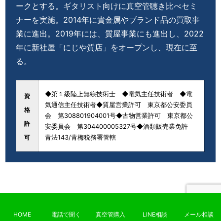
ークとする。ギタリスト向けに真空管聴き比べセミ
ナーを実施。2014年に貴金属やブランド品の買取事
業に進出。2019年には、質屋事業にも進出し、2022
年に新社屋「にじや質店」をオープンし、現在に至
る。
◆第１級陸上無線技術士 ◆電気主任技術者 ◆電
資
気通信主任技術者
◆質屋営業許可 東京都公安委員
格
会 第308801904001号
◆古物営業許可 東京都公
許
安委員会 第304400005327号
◆酒類販売業免許
可
青法143/青梅税務署管轄
｢真空管専門店 ヴィンテージ
HOME
電話で聞く
真空管購入
LINE相談
メール相談