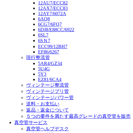
12AU7/ECC82
12AX7/ECC83
12AY7/6072A
6AQ8
6CG7/6FQ7
6DJ8/E88CC/6922
6SL7
6SＮ7
ECC99/12BH7
EF86/6267
現行整流管
5AR4/GZ34
5U4G
5Y3
EZ81/6CA4
ヴィンテージ整流管
ヴィンテージプリ管
ヴィンテージパワー管
送料・お支払い
返品・返金について
５つの要件を満たす最高グレードの真空管を販売
真空管サービス
真空管ヘルプデスク