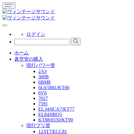
ログイン
ホーム
真空管の購入
現行パワー管
2A3
300B
6BM8
6L6/5881/KT66
6V6
7027
7591
EL34/6CA7/KT77
EL84/6BQ5
KT88/6550/KT90
現行プリ管
12AT7/ECC81