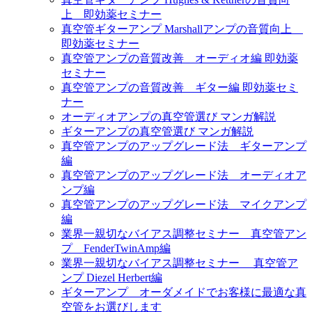
上 即効薬セミナー
真空管ギターアンプ Marshallアンプの音質向上
即効薬セミナー
真空管アンプの音質改善 オーディオ編 即効薬
セミナー
真空管アンプの音質改善 ギター編 即効薬セミ
ナー
オーディオアンプの真空管選び マンガ解説
ギターアンプの真空管選び マンガ解説
真空管アンプのアップグレード法 ギターアンプ
編
真空管アンプのアップグレード法 オーディオア
ンプ編
真空管アンプのアップグレード法 マイクアンプ
編
業界一親切なバイアス調整セミナー 真空管アン
プ FenderTwinAmp編
業界一親切なバイアス調整セミナー 真空管ア
ンプ Diezel Herbert編
ギターアンプ オーダメイドでお客様に最適な真
空管をお選びします