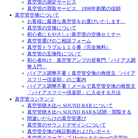
真空管の測定サービス
真空管の買取サービス 1998年創業の信頼
真空管交換について
お客様に最適な真空管をお選びいたします。
真空管の交換について
初心者にもやさしい真空管の交換セミナー
真空管選びのご相談フォーム
真空管トラブル１１０番（完全無料）
真空管の互換性について
初心者向け 真空管アンプの登竜門「バイアス調
整入門」
バイアス調整不要！真空管交換の救世主「バイア
スフリー倶楽部」のご案内
バイアス調整不要！メールで真空管交換の救世主
「バイアスフリー倶楽部」に入会する方法
真空管コンテンツ
真空管聴き比べ SOUND BAR について
真空管聴き比べ SOUND BARを試聴・閲覧する
間違いだらけの真空管選び
真空管のサウンドデザインについて
真空管交換の検証動画およびレポート
真空管ギターアンプ Hughes & Kettnerの音質向