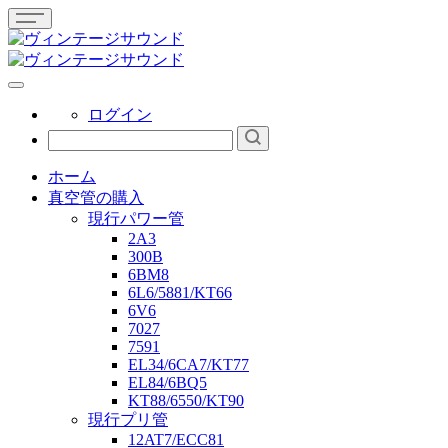
ログイン
ホーム
真空管の購入
現行パワー管
2A3
300B
6BM8
6L6/5881/KT66
6V6
7027
7591
EL34/6CA7/KT77
EL84/6BQ5
KT88/6550/KT90
現行プリ管
12AT7/ECC81