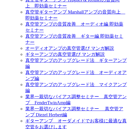
上 即効薬セミナー
真空管ギターアンプ Marshallアンプの音質向上
即効薬セミナー
真空管アンプの音質改善 オーディオ編 即効薬
セミナー
真空管アンプの音質改善 ギター編 即効薬セミ
ナー
オーディオアンプの真空管選び マンガ解説
ギターアンプの真空管選び マンガ解説
真空管アンプのアップグレード法 ギターアンプ
編
真空管アンプのアップグレード法 オーディオア
ンプ編
真空管アンプのアップグレード法 マイクアンプ
編
業界一親切なバイアス調整セミナー 真空管アン
プ FenderTwinAmp編
業界一親切なバイアス調整セミナー 真空管ア
ンプ Diezel Herbert編
ギターアンプ オーダメイドでお客様に最適な真
空管をお選びします