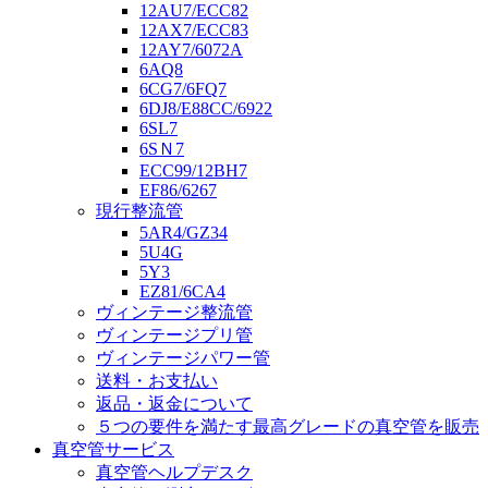
12AU7/ECC82
12AX7/ECC83
12AY7/6072A
6AQ8
6CG7/6FQ7
6DJ8/E88CC/6922
6SL7
6SＮ7
ECC99/12BH7
EF86/6267
現行整流管
5AR4/GZ34
5U4G
5Y3
EZ81/6CA4
ヴィンテージ整流管
ヴィンテージプリ管
ヴィンテージパワー管
送料・お支払い
返品・返金について
５つの要件を満たす最高グレードの真空管を販売
真空管サービス
真空管ヘルプデスク