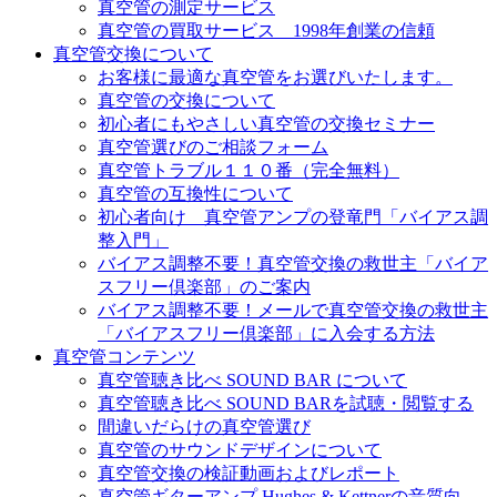
真空管の測定サービス
真空管の買取サービス 1998年創業の信頼
真空管交換について
お客様に最適な真空管をお選びいたします。
真空管の交換について
初心者にもやさしい真空管の交換セミナー
真空管選びのご相談フォーム
真空管トラブル１１０番（完全無料）
真空管の互換性について
初心者向け 真空管アンプの登竜門「バイアス調
整入門」
バイアス調整不要！真空管交換の救世主「バイア
スフリー倶楽部」のご案内
バイアス調整不要！メールで真空管交換の救世主
「バイアスフリー倶楽部」に入会する方法
真空管コンテンツ
真空管聴き比べ SOUND BAR について
真空管聴き比べ SOUND BARを試聴・閲覧する
間違いだらけの真空管選び
真空管のサウンドデザインについて
真空管交換の検証動画およびレポート
真空管ギターアンプ Hughes & Kettnerの音質向