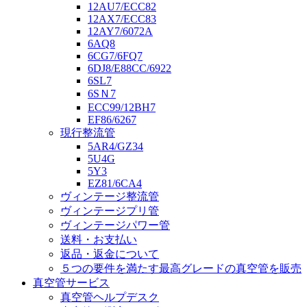
12AU7/ECC82
12AX7/ECC83
12AY7/6072A
6AQ8
6CG7/6FQ7
6DJ8/E88CC/6922
6SL7
6SＮ7
ECC99/12BH7
EF86/6267
現行整流管
5AR4/GZ34
5U4G
5Y3
EZ81/6CA4
ヴィンテージ整流管
ヴィンテージプリ管
ヴィンテージパワー管
送料・お支払い
返品・返金について
５つの要件を満たす最高グレードの真空管を販売
真空管サービス
真空管ヘルプデスク