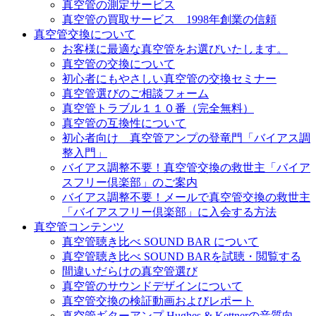
真空管の測定サービス
真空管の買取サービス 1998年創業の信頼
真空管交換について
お客様に最適な真空管をお選びいたします。
真空管の交換について
初心者にもやさしい真空管の交換セミナー
真空管選びのご相談フォーム
真空管トラブル１１０番（完全無料）
真空管の互換性について
初心者向け 真空管アンプの登竜門「バイアス調
整入門」
バイアス調整不要！真空管交換の救世主「バイア
スフリー倶楽部」のご案内
バイアス調整不要！メールで真空管交換の救世主
「バイアスフリー倶楽部」に入会する方法
真空管コンテンツ
真空管聴き比べ SOUND BAR について
真空管聴き比べ SOUND BARを試聴・閲覧する
間違いだらけの真空管選び
真空管のサウンドデザインについて
真空管交換の検証動画およびレポート
真空管ギターアンプ Hughes & Kettnerの音質向