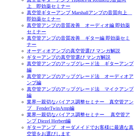
上 即効薬セミナー
真空管ギターアンプ Marshallアンプの音質向上
即効薬セミナー
真空管アンプの音質改善 オーディオ編 即効薬
セミナー
真空管アンプの音質改善 ギター編 即効薬セミ
ナー
オーディオアンプの真空管選び マンガ解説
ギターアンプの真空管選び マンガ解説
真空管アンプのアップグレード法 ギターアンプ
編
真空管アンプのアップグレード法 オーディオア
ンプ編
真空管アンプのアップグレード法 マイクアンプ
編
業界一親切なバイアス調整セミナー 真空管アン
プ FenderTwinAmp編
業界一親切なバイアス調整セミナー 真空管ア
ンプ Diezel Herbert編
ギターアンプ オーダメイドでお客様に最適な真
空管をお選びします