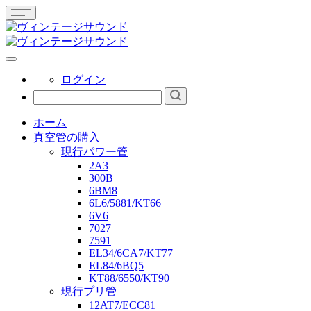
ログイン
ホーム
真空管の購入
現行パワー管
2A3
300B
6BM8
6L6/5881/KT66
6V6
7027
7591
EL34/6CA7/KT77
EL84/6BQ5
KT88/6550/KT90
現行プリ管
12AT7/ECC81