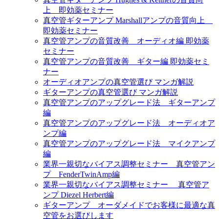
上 即効薬セミナー
真空管ギターアンプ Marshallアンプの音質向上
即効薬セミナー
真空管アンプの音質改善 オーディオ編 即効薬
セミナー
真空管アンプの音質改善 ギター編 即効薬セミ
ナー
オーディオアンプの真空管選び マンガ解説
ギターアンプの真空管選び マンガ解説
真空管アンプのアップグレード法 ギターアンプ
編
真空管アンプのアップグレード法 オーディオア
ンプ編
真空管アンプのアップグレード法 マイクアンプ
編
業界一親切なバイアス調整セミナー 真空管アン
プ FenderTwinAmp編
業界一親切なバイアス調整セミナー 真空管ア
ンプ Diezel Herbert編
ギターアンプ オーダメイドでお客様に最適な真
空管をお選びします