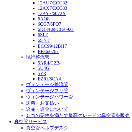
12AU7/ECC82
12AX7/ECC83
12AY7/6072A
6AQ8
6CG7/6FQ7
6DJ8/E88CC/6922
6SL7
6SＮ7
ECC99/12BH7
EF86/6267
現行整流管
5AR4/GZ34
5U4G
5Y3
EZ81/6CA4
ヴィンテージ整流管
ヴィンテージプリ管
ヴィンテージパワー管
送料・お支払い
返品・返金について
５つの要件を満たす最高グレードの真空管を販売
真空管サービス
真空管ヘルプデスク