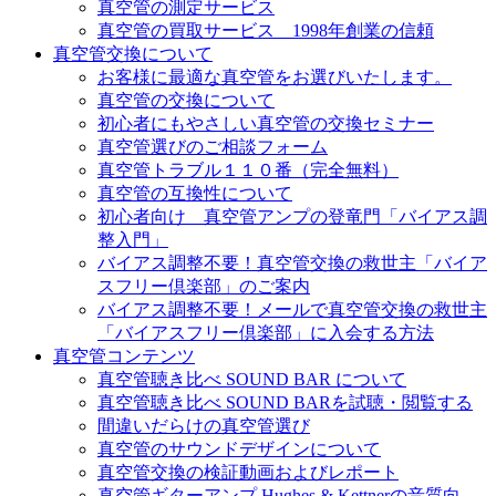
真空管の測定サービス
真空管の買取サービス 1998年創業の信頼
真空管交換について
お客様に最適な真空管をお選びいたします。
真空管の交換について
初心者にもやさしい真空管の交換セミナー
真空管選びのご相談フォーム
真空管トラブル１１０番（完全無料）
真空管の互換性について
初心者向け 真空管アンプの登竜門「バイアス調
整入門」
バイアス調整不要！真空管交換の救世主「バイア
スフリー倶楽部」のご案内
バイアス調整不要！メールで真空管交換の救世主
「バイアスフリー倶楽部」に入会する方法
真空管コンテンツ
真空管聴き比べ SOUND BAR について
真空管聴き比べ SOUND BARを試聴・閲覧する
間違いだらけの真空管選び
真空管のサウンドデザインについて
真空管交換の検証動画およびレポート
真空管ギターアンプ Hughes & Kettnerの音質向