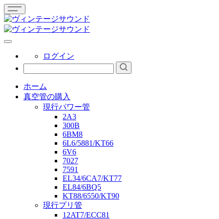
ログイン
ホーム
真空管の購入
現行パワー管
2A3
300B
6BM8
6L6/5881/KT66
6V6
7027
7591
EL34/6CA7/KT77
EL84/6BQ5
KT88/6550/KT90
現行プリ管
12AT7/ECC81