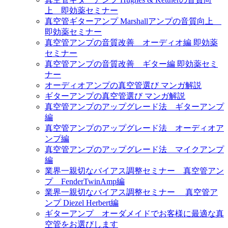
上 即効薬セミナー
真空管ギターアンプ Marshallアンプの音質向上
即効薬セミナー
真空管アンプの音質改善 オーディオ編 即効薬
セミナー
真空管アンプの音質改善 ギター編 即効薬セミ
ナー
オーディオアンプの真空管選び マンガ解説
ギターアンプの真空管選び マンガ解説
真空管アンプのアップグレード法 ギターアンプ
編
真空管アンプのアップグレード法 オーディオア
ンプ編
真空管アンプのアップグレード法 マイクアンプ
編
業界一親切なバイアス調整セミナー 真空管アン
プ FenderTwinAmp編
業界一親切なバイアス調整セミナー 真空管ア
ンプ Diezel Herbert編
ギターアンプ オーダメイドでお客様に最適な真
空管をお選びします