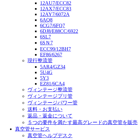
12AU7/ECC82
12AX7/ECC83
12AY7/6072A
6AQ8
6CG7/6FQ7
6DJ8/E88CC/6922
6SL7
6SＮ7
ECC99/12BH7
EF86/6267
現行整流管
5AR4/GZ34
5U4G
5Y3
EZ81/6CA4
ヴィンテージ整流管
ヴィンテージプリ管
ヴィンテージパワー管
送料・お支払い
返品・返金について
５つの要件を満たす最高グレードの真空管を販売
真空管サービス
真空管ヘルプデスク