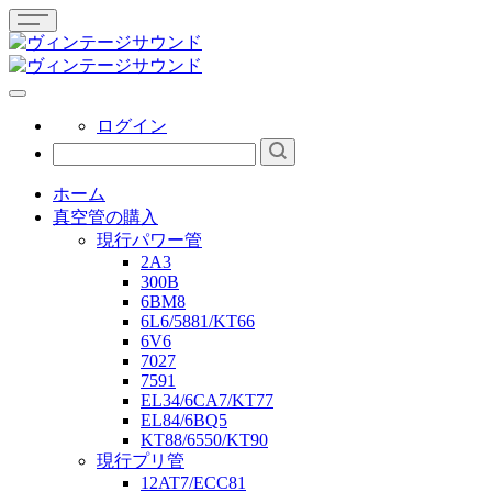
ログイン
ホーム
真空管の購入
現行パワー管
2A3
300B
6BM8
6L6/5881/KT66
6V6
7027
7591
EL34/6CA7/KT77
EL84/6BQ5
KT88/6550/KT90
現行プリ管
12AT7/ECC81