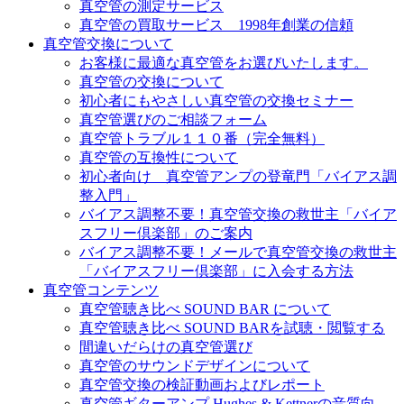
真空管の測定サービス
真空管の買取サービス 1998年創業の信頼
真空管交換について
お客様に最適な真空管をお選びいたします。
真空管の交換について
初心者にもやさしい真空管の交換セミナー
真空管選びのご相談フォーム
真空管トラブル１１０番（完全無料）
真空管の互換性について
初心者向け 真空管アンプの登竜門「バイアス調
整入門」
バイアス調整不要！真空管交換の救世主「バイア
スフリー倶楽部」のご案内
バイアス調整不要！メールで真空管交換の救世主
「バイアスフリー倶楽部」に入会する方法
真空管コンテンツ
真空管聴き比べ SOUND BAR について
真空管聴き比べ SOUND BARを試聴・閲覧する
間違いだらけの真空管選び
真空管のサウンドデザインについて
真空管交換の検証動画およびレポート
真空管ギターアンプ Hughes & Kettnerの音質向