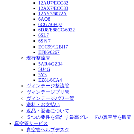
12AU7/ECC82
12AX7/ECC83
12AY7/6072A
6AQ8
6CG7/6FQ7
6DJ8/E88CC/6922
6SL7
6SＮ7
ECC99/12BH7
EF86/6267
現行整流管
5AR4/GZ34
5U4G
5Y3
EZ81/6CA4
ヴィンテージ整流管
ヴィンテージプリ管
ヴィンテージパワー管
送料・お支払い
返品・返金について
５つの要件を満たす最高グレードの真空管を販売
真空管サービス
真空管ヘルプデスク