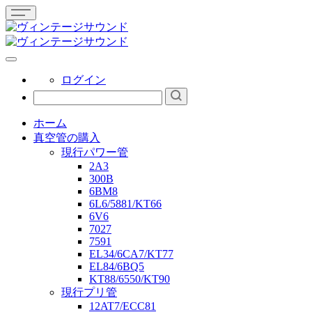
ログイン
ホーム
真空管の購入
現行パワー管
2A3
300B
6BM8
6L6/5881/KT66
6V6
7027
7591
EL34/6CA7/KT77
EL84/6BQ5
KT88/6550/KT90
現行プリ管
12AT7/ECC81