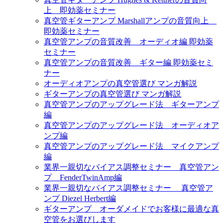
上 即効薬セミナー
真空管ギターアンプ Marshallアンプの音質向上
即効薬セミナー
真空管アンプの音質改善 オーディオ編 即効薬
セミナー
真空管アンプの音質改善 ギター編 即効薬セミ
ナー
オーディオアンプの真空管選び マンガ解説
ギターアンプの真空管選び マンガ解説
真空管アンプのアップグレード法 ギターアンプ
編
真空管アンプのアップグレード法 オーディオア
ンプ編
真空管アンプのアップグレード法 マイクアンプ
編
業界一親切なバイアス調整セミナー 真空管アン
プ FenderTwinAmp編
業界一親切なバイアス調整セミナー 真空管ア
ンプ Diezel Herbert編
ギターアンプ オーダメイドでお客様に最適な真
空管をお選びします