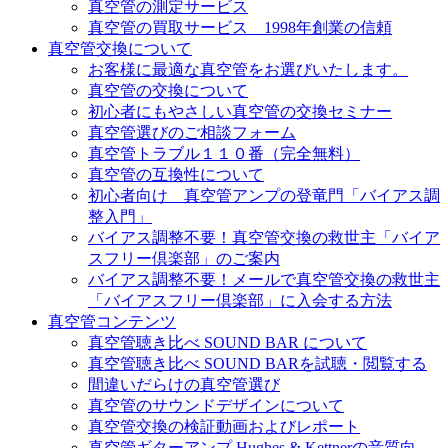
真空管の測定サービス
真空管の買取サービス 1998年創業の信頼
真空管交換について
お客様に最適な真空管をお選びいたします。
真空管の交換について
初心者にもやさしい真空管の交換セミナー
真空管選びのご相談フォーム
真空管トラブル１１０番（完全無料）
真空管の互換性について
初心者向け 真空管アンプの登竜門「バイアス調
整入門」
バイアス調整不要！真空管交換の救世主「バイア
スフリー倶楽部」のご案内
バイアス調整不要！メールで真空管交換の救世主
「バイアスフリー倶楽部」に入会する方法
真空管コンテンツ
真空管聴き比べ SOUND BAR について
真空管聴き比べ SOUND BARを試聴・閲覧する
間違いだらけの真空管選び
真空管のサウンドデザインについて
真空管交換の検証動画およびレポート
真空管ギターアンプ Hughes & Kettnerの音質向