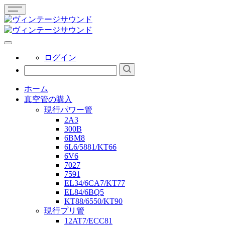
ログイン
ホーム
真空管の購入
現行パワー管
2A3
300B
6BM8
6L6/5881/KT66
6V6
7027
7591
EL34/6CA7/KT77
EL84/6BQ5
KT88/6550/KT90
現行プリ管
12AT7/ECC81