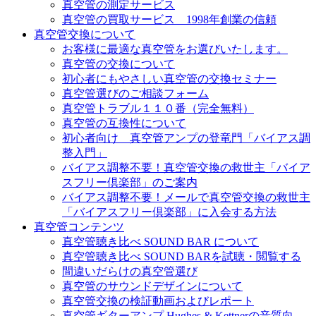
真空管の測定サービス
真空管の買取サービス 1998年創業の信頼
真空管交換について
お客様に最適な真空管をお選びいたします。
真空管の交換について
初心者にもやさしい真空管の交換セミナー
真空管選びのご相談フォーム
真空管トラブル１１０番（完全無料）
真空管の互換性について
初心者向け 真空管アンプの登竜門「バイアス調
整入門」
バイアス調整不要！真空管交換の救世主「バイア
スフリー倶楽部」のご案内
バイアス調整不要！メールで真空管交換の救世主
「バイアスフリー倶楽部」に入会する方法
真空管コンテンツ
真空管聴き比べ SOUND BAR について
真空管聴き比べ SOUND BARを試聴・閲覧する
間違いだらけの真空管選び
真空管のサウンドデザインについて
真空管交換の検証動画およびレポート
真空管ギターアンプ Hughes & Kettnerの音質向