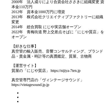
2000年 法人成りにより合資会社ささきに組織変更 資
本金110万円
2012年 資本金1000万円に増資
2013年 株式会社クリエイティブファクトリーに組織
変更
2014年 総合買取 にじや実店舗オープン
2022年 青梅街道 野上交差点そばに「にじや質店」を
オープン
【好きな仕事】
真空管の輸入販売、音響コンサルティング、ブランド
品・貴金属・時計等の真贋鑑定、質屋、古物商
【運営サイト】
質屋の「にじや質店」 https://nijiya-7ten.jp
真空管専門店の「ヴィンテージサウンド」
https://vintagesound.jp.jp