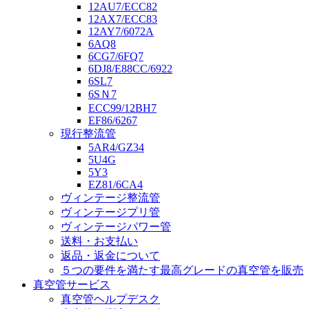
12AU7/ECC82
12AX7/ECC83
12AY7/6072A
6AQ8
6CG7/6FQ7
6DJ8/E88CC/6922
6SL7
6SＮ7
ECC99/12BH7
EF86/6267
現行整流管
5AR4/GZ34
5U4G
5Y3
EZ81/6CA4
ヴィンテージ整流管
ヴィンテージプリ管
ヴィンテージパワー管
送料・お支払い
返品・返金について
５つの要件を満たす最高グレードの真空管を販売
真空管サービス
真空管ヘルプデスク