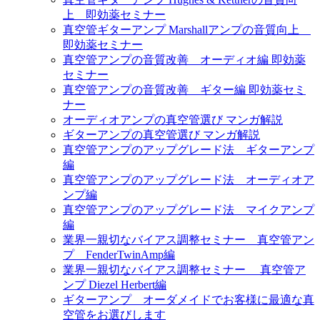
上 即効薬セミナー
真空管ギターアンプ Marshallアンプの音質向上
即効薬セミナー
真空管アンプの音質改善 オーディオ編 即効薬
セミナー
真空管アンプの音質改善 ギター編 即効薬セミ
ナー
オーディオアンプの真空管選び マンガ解説
ギターアンプの真空管選び マンガ解説
真空管アンプのアップグレード法 ギターアンプ
編
真空管アンプのアップグレード法 オーディオア
ンプ編
真空管アンプのアップグレード法 マイクアンプ
編
業界一親切なバイアス調整セミナー 真空管アン
プ FenderTwinAmp編
業界一親切なバイアス調整セミナー 真空管ア
ンプ Diezel Herbert編
ギターアンプ オーダメイドでお客様に最適な真
空管をお選びします