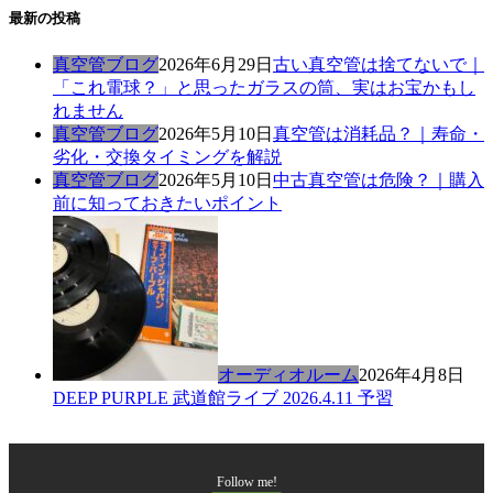
最新の投稿
真空管ブログ
2026年6月29日
古い真空管は捨てないで｜
「これ電球？」と思ったガラスの筒、実はお宝かもし
れません
真空管ブログ
2026年5月10日
真空管は消耗品？｜寿命・
劣化・交換タイミングを解説
真空管ブログ
2026年5月10日
中古真空管は危険？｜購入
前に知っておきたいポイント
オーディオルーム
2026年4月8日
DEEP PURPLE 武道館ライブ 2026.4.11 予習
Follow me!