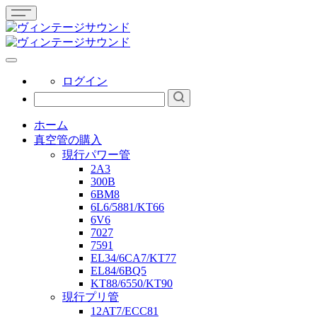
ログイン
ホーム
真空管の購入
現行パワー管
2A3
300B
6BM8
6L6/5881/KT66
6V6
7027
7591
EL34/6CA7/KT77
EL84/6BQ5
KT88/6550/KT90
現行プリ管
12AT7/ECC81