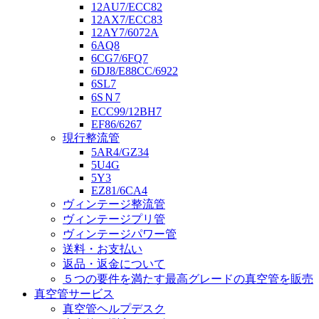
12AU7/ECC82
12AX7/ECC83
12AY7/6072A
6AQ8
6CG7/6FQ7
6DJ8/E88CC/6922
6SL7
6SＮ7
ECC99/12BH7
EF86/6267
現行整流管
5AR4/GZ34
5U4G
5Y3
EZ81/6CA4
ヴィンテージ整流管
ヴィンテージプリ管
ヴィンテージパワー管
送料・お支払い
返品・返金について
５つの要件を満たす最高グレードの真空管を販売
真空管サービス
真空管ヘルプデスク