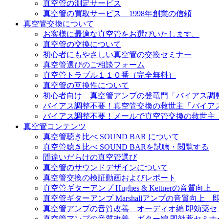
真空管の測定サービス
真空管の買取サービス 1998年創業の信頼
真空管交換について
お客様に最適な真空管をお選びいたします。
真空管の交換について
初心者にもやさしい真空管の交換セミナー
真空管選びのご相談フォーム
真空管トラブル１１０番（完全無料）
真空管の互換性について
初心者向け 真空管アンプの登竜門「バイアス調
バイアス調整不要！真空管交換の救世主「バイア
バイアス調整不要！メールで真空管交換の救世主
真空管コンテンツ
真空管聴き比べ SOUND BAR について
真空管聴き比べ SOUND BARを試聴・閲覧する
間違いだらけの真空管選び
真空管のサウンドデザインについて
真空管交換の検証動画およびレポート
真空管ギターアンプ Hughes & Kettnerの音質
真空管ギターアンプ Marshallアンプの音質向上
真空管アンプの音質改善 オーディオ編 即効薬セ
真空管アンプの音質改善 ギター編 即効薬セミナ