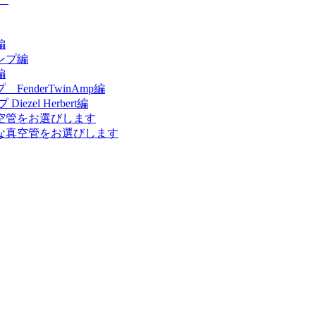
編
ンプ編
編
nderTwinAmp編
el Herbert編
空管をお選びします
な真空管をお選びします