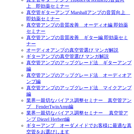
上 即効薬セミナー
真空管ギターアンプ Marshallアンプの音質向上
即効薬セミナー
真空管アンプの音質改善 オーディオ編 即効薬
セミナー
真空管アンプの音質改善 ギター編 即効薬セミ
ナー
オーディオアンプの真空管選び マンガ解説
ギターアンプの真空管選び マンガ解説
真空管アンプのアップグレード法 ギターアンプ
編
真空管アンプのアップグレード法 オーディオア
ンプ編
真空管アンプのアップグレード法 マイクアンプ
編
業界一親切なバイアス調整セミナー 真空管アン
プ FenderTwinAmp編
業界一親切なバイアス調整セミナー 真空管ア
ンプ Diezel Herbert編
ギターアンプ オーダメイドでお客様に最適な真
空管をお選びします