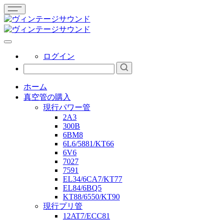
ログイン
ホーム
真空管の購入
現行パワー管
2A3
300B
6BM8
6L6/5881/KT66
6V6
7027
7591
EL34/6CA7/KT77
EL84/6BQ5
KT88/6550/KT90
現行プリ管
12AT7/ECC81