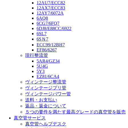
12AU7/ECC82
12AX7/ECC83
12AY7/6072A
6AQ8
6CG7/6FQ7
6DJ8/E88CC/6922
6SL7
6SＮ7
ECC99/12BH7
EF86/6267
現行整流管
5AR4/GZ34
5U4G
5Y3
EZ81/6CA4
ヴィンテージ整流管
ヴィンテージプリ管
ヴィンテージパワー管
送料・お支払い
返品・返金について
５つの要件を満たす最高グレードの真空管を販売
真空管サービス
真空管ヘルプデスク