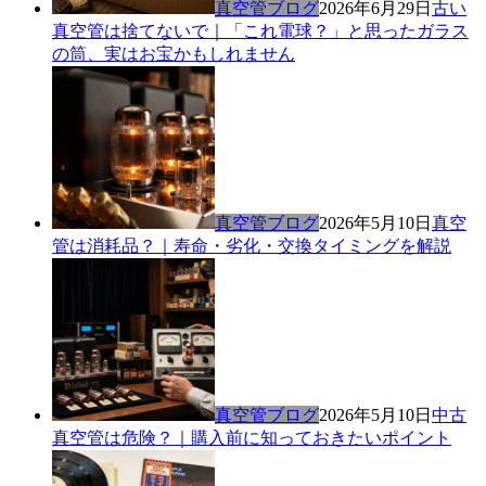
真空管ブログ
2026年6月29日
古い
真空管は捨てないで｜「これ電球？」と思ったガラス
の筒、実はお宝かもしれません
真空管ブログ
2026年5月10日
真空
管は消耗品？｜寿命・劣化・交換タイミングを解説
真空管ブログ
2026年5月10日
中古
真空管は危険？｜購入前に知っておきたいポイント