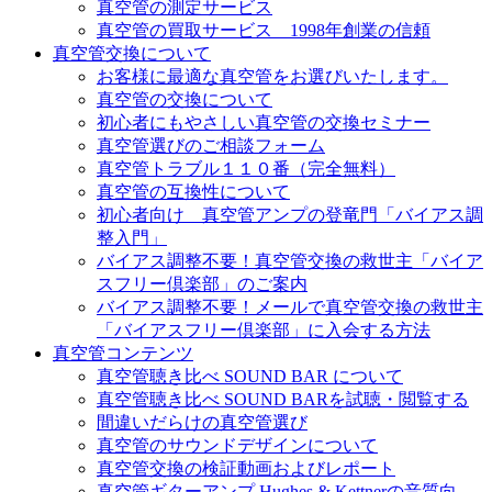
真空管の測定サービス
真空管の買取サービス 1998年創業の信頼
真空管交換について
お客様に最適な真空管をお選びいたします。
真空管の交換について
初心者にもやさしい真空管の交換セミナー
真空管選びのご相談フォーム
真空管トラブル１１０番（完全無料）
真空管の互換性について
初心者向け 真空管アンプの登竜門「バイアス調
整入門」
バイアス調整不要！真空管交換の救世主「バイア
スフリー倶楽部」のご案内
バイアス調整不要！メールで真空管交換の救世主
「バイアスフリー倶楽部」に入会する方法
真空管コンテンツ
真空管聴き比べ SOUND BAR について
真空管聴き比べ SOUND BARを試聴・閲覧する
間違いだらけの真空管選び
真空管のサウンドデザインについて
真空管交換の検証動画およびレポート
真空管ギターアンプ Hughes & Kettnerの音質向