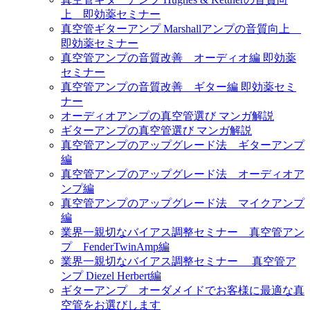
上 即効薬セミナー
真空管ギターアンプ Marshallアンプの音質向上
即効薬セミナー
真空管アンプの音質改善 オーディオ編 即効薬
セミナー
真空管アンプの音質改善 ギター編 即効薬セミ
ナー
オーディオアンプの真空管選び マンガ解説
ギターアンプの真空管選び マンガ解説
真空管アンプのアップグレード法 ギターアンプ
編
真空管アンプのアップグレード法 オーディオア
ンプ編
真空管アンプのアップグレード法 マイクアンプ
編
業界一親切なバイアス調整セミナー 真空管アン
プ FenderTwinAmp編
業界一親切なバイアス調整セミナー 真空管ア
ンプ Diezel Herbert編
ギターアンプ オーダメイドでお客様に最適な真
空管をお選びします