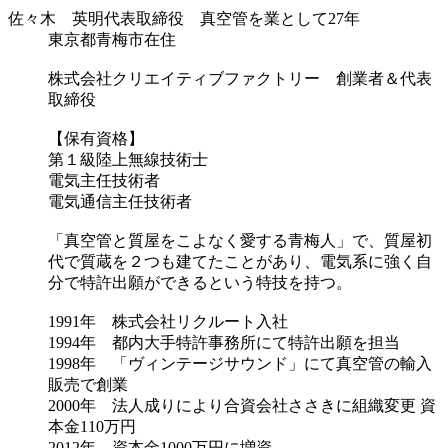
佐々木 英明
代表取締役 真空管を業として27年
東京都青梅市在住
株式会社クリエイティブファクトリー 創業者＆代表
取締役
【保有資格】
第１級陸上無線技術士
電気主任技術者
電気通信主任技術者
「真空管と質屋をこよなく愛する青梅人」で、質屋初
代で質蔵を２つも建てたことがあり、電気系に強く自
分で特許出願ができるという特技を持つ。
1991年 株式会社リクルート入社
1994年 都内大手特許事務所にて特許出願を担当
1998年 「ヴィンテージサウンド」にて真空管の輸入
販売で創業
2000年 法人成りにより合資会社ささきに組織変更 資
本金110万円
2012年 資本金1000万円に増資