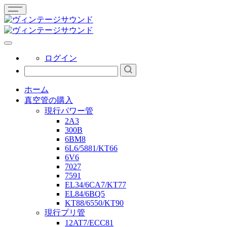
ログイン
ホーム
真空管の購入
現行パワー管
2A3
300B
6BM8
6L6/5881/KT66
6V6
7027
7591
EL34/6CA7/KT77
EL84/6BQ5
KT88/6550/KT90
現行プリ管
12AT7/ECC81