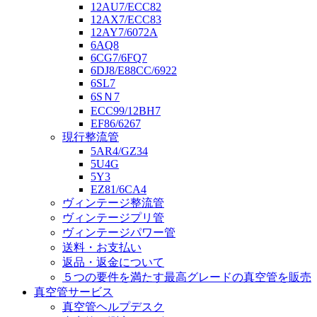
12AU7/ECC82
12AX7/ECC83
12AY7/6072A
6AQ8
6CG7/6FQ7
6DJ8/E88CC/6922
6SL7
6SＮ7
ECC99/12BH7
EF86/6267
現行整流管
5AR4/GZ34
5U4G
5Y3
EZ81/6CA4
ヴィンテージ整流管
ヴィンテージプリ管
ヴィンテージパワー管
送料・お支払い
返品・返金について
５つの要件を満たす最高グレードの真空管を販売
真空管サービス
真空管ヘルプデスク