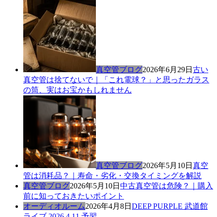
真空管ブログ
2026年6月29日
古い
真空管は捨てないで｜「これ電球？」と思ったガラス
の筒、実はお宝かもしれません
真空管ブログ
2026年5月10日
真空
管は消耗品？｜寿命・劣化・交換タイミングを解説
真空管ブログ
2026年5月10日
中古真空管は危険？｜購入
前に知っておきたいポイント
オーディオルーム
2026年4月8日
DEEP PURPLE 武道館
ライブ 2026.4.11 予習