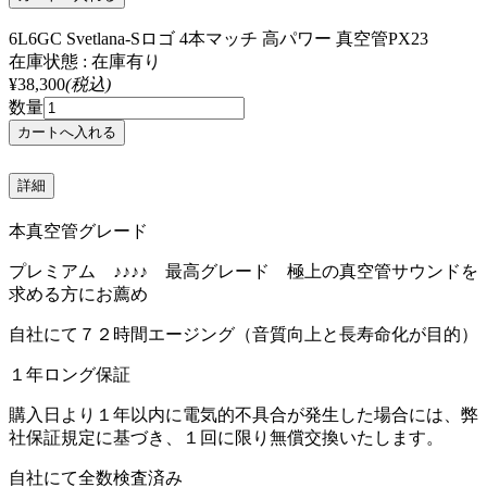
6L6GC Svetlana-Sロゴ 4本マッチ 高パワー 真空管PX23
在庫状態 : 在庫有り
¥38,300
(税込)
数量
詳細
本真空管グレード
プレミアム ♪♪♪♪ 最高グレード 極上の真空管サウンドを
求める方にお薦め
自社にて７２時間エージング（音質向上と長寿命化が目的）
１年ロング保証
購入日より１年以内に電気的不具合が発生した場合には、弊
社保証規定に基づき、１回に限り無償交換いたします。
自社にて全数検査済み