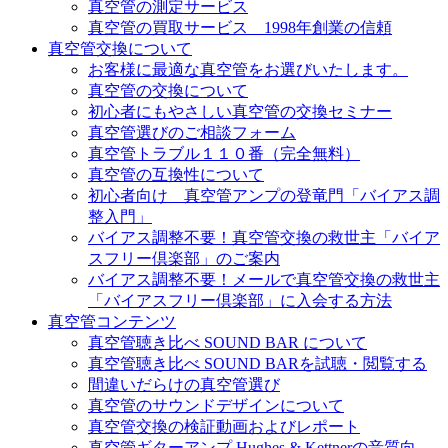
真空管の測定サービス
真空管の買取サービス 1998年創業の信頼
真空管交換について
お客様に最適な真空管をお選びいたします。
真空管の交換について
初心者にもやさしい真空管の交換セミナー
真空管選びのご相談フォーム
真空管トラブル１１０番（完全無料）
真空管の互換性について
初心者向け 真空管アンプの登竜門「バイアス調
整入門」
バイアス調整不要！真空管交換の救世主「バイア
スフリー倶楽部」のご案内
バイアス調整不要！メールで真空管交換の救世主
「バイアスフリー倶楽部」に入会する方法
真空管コンテンツ
真空管聴き比べ SOUND BAR について
真空管聴き比べ SOUND BARを試聴・閲覧する
間違いだらけの真空管選び
真空管のサウンドデザインについて
真空管交換の検証動画およびレポート
真空管ギターアンプ Hughes & Kettnerの音質向