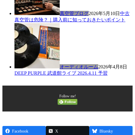
真空管ブログ
2026年5月10日
中古
真空管は危険？｜購入前に知っておきたいポイント
オーディオルーム
2026年4月8日
DEEP PURPLE 武道館ライブ 2026.4.11 予習
Follow me!
Facebook
X
Bluesky