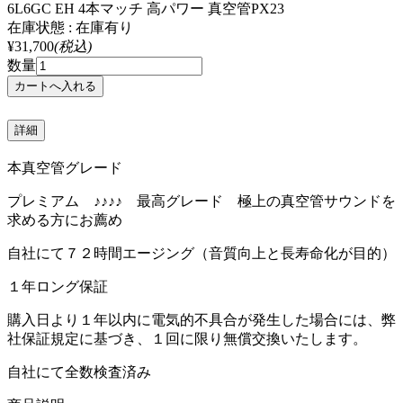
6L6GC EH 4本マッチ 高パワー 真空管PX23
在庫状態 : 在庫有り
¥31,700
(税込)
数量
詳細
本真空管グレード
プレミアム ♪♪♪♪ 最高グレード 極上の真空管サウンドを
求める方にお薦め
自社にて７２時間エージング（音質向上と長寿命化が目的）
１年ロング保証
購入日より１年以内に電気的不具合が発生した場合には、弊
社保証規定に基づき、１回に限り無償交換いたします。
自社にて全数検査済み