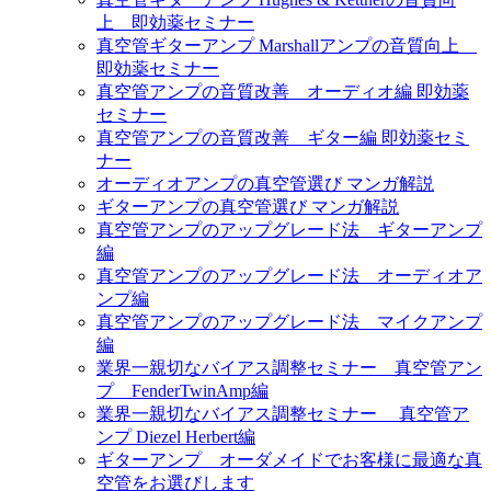
上 即効薬セミナー
真空管ギターアンプ Marshallアンプの音質向上
即効薬セミナー
真空管アンプの音質改善 オーディオ編 即効薬
セミナー
真空管アンプの音質改善 ギター編 即効薬セミ
ナー
オーディオアンプの真空管選び マンガ解説
ギターアンプの真空管選び マンガ解説
真空管アンプのアップグレード法 ギターアンプ
編
真空管アンプのアップグレード法 オーディオア
ンプ編
真空管アンプのアップグレード法 マイクアンプ
編
業界一親切なバイアス調整セミナー 真空管アン
プ FenderTwinAmp編
業界一親切なバイアス調整セミナー 真空管ア
ンプ Diezel Herbert編
ギターアンプ オーダメイドでお客様に最適な真
空管をお選びします