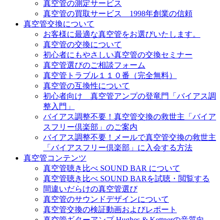
真空管の測定サービス
真空管の買取サービス 1998年創業の信頼
真空管交換について
お客様に最適な真空管をお選びいたします。
真空管の交換について
初心者にもやさしい真空管の交換セミナー
真空管選びのご相談フォーム
真空管トラブル１１０番（完全無料）
真空管の互換性について
初心者向け 真空管アンプの登竜門「バイアス調
整入門」
バイアス調整不要！真空管交換の救世主「バイア
スフリー倶楽部」のご案内
バイアス調整不要！メールで真空管交換の救世主
「バイアスフリー倶楽部」に入会する方法
真空管コンテンツ
真空管聴き比べ SOUND BAR について
真空管聴き比べ SOUND BARを試聴・閲覧する
間違いだらけの真空管選び
真空管のサウンドデザインについて
真空管交換の検証動画およびレポート
真空管ギターアンプ Hughes & Kettnerの音質向