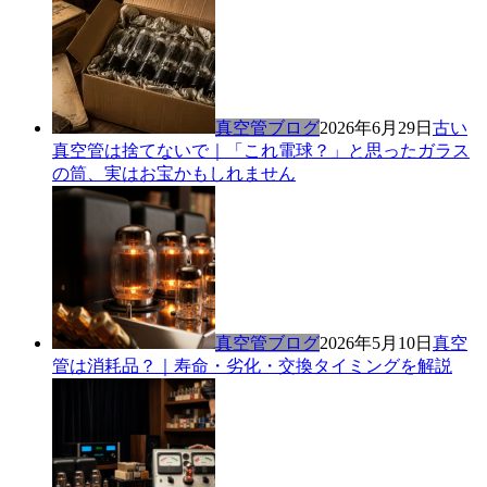
真空管ブログ
2026年6月29日
古い
真空管は捨てないで｜「これ電球？」と思ったガラス
の筒、実はお宝かもしれません
真空管ブログ
2026年5月10日
真空
管は消耗品？｜寿命・劣化・交換タイミングを解説