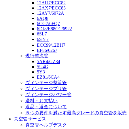
12AU7/ECC82
12AX7/ECC83
12AY7/6072A
6AQ8
6CG7/6FQ7
6DJ8/E88CC/6922
6SL7
6SＮ7
ECC99/12BH7
EF86/6267
現行整流管
5AR4/GZ34
5U4G
5Y3
EZ81/6CA4
ヴィンテージ整流管
ヴィンテージプリ管
ヴィンテージパワー管
送料・お支払い
返品・返金について
５つの要件を満たす最高グレードの真空管を販売
真空管サービス
真空管ヘルプデスク