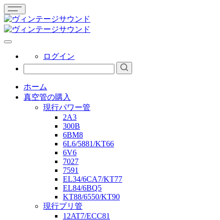
ログイン
ホーム
真空管の購入
現行パワー管
2A3
300B
6BM8
6L6/5881/KT66
6V6
7027
7591
EL34/6CA7/KT77
EL84/6BQ5
KT88/6550/KT90
現行プリ管
12AT7/ECC81