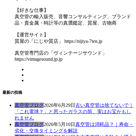
【好きな仕事】
真空管の輸入販売、音響コンサルティング、ブランド
品・貴金属・時計等の真贋鑑定、質屋、古物商
【運営サイト】
質屋の「にじや質店」 https://nijiya-7ten.jp
真空管専門店の「ヴィンテージサウンド」
https://vintagesound.jp.jp
最新の投稿
真空管ブログ
2026年6月29日
古い真空管は捨てないで｜
「これ電球？」と思ったガラスの筒、実はお宝かもし
れません
真空管ブログ
2026年5月10日
真空管は消耗品？｜寿命・
劣化・交換タイミングを解説