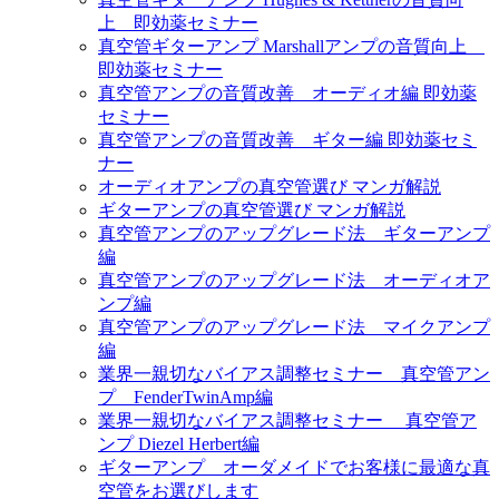
上 即効薬セミナー
真空管ギターアンプ Marshallアンプの音質向上
即効薬セミナー
真空管アンプの音質改善 オーディオ編 即効薬
セミナー
真空管アンプの音質改善 ギター編 即効薬セミ
ナー
オーディオアンプの真空管選び マンガ解説
ギターアンプの真空管選び マンガ解説
真空管アンプのアップグレード法 ギターアンプ
編
真空管アンプのアップグレード法 オーディオア
ンプ編
真空管アンプのアップグレード法 マイクアンプ
編
業界一親切なバイアス調整セミナー 真空管アン
プ FenderTwinAmp編
業界一親切なバイアス調整セミナー 真空管ア
ンプ Diezel Herbert編
ギターアンプ オーダメイドでお客様に最適な真
空管をお選びします