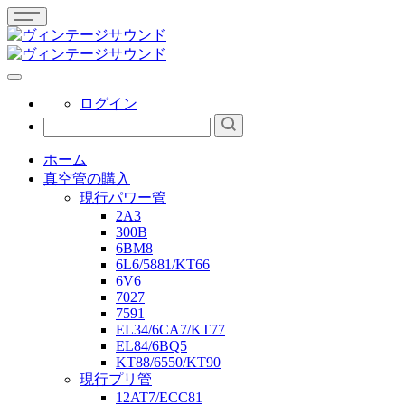
ログイン
ホーム
真空管の購入
現行パワー管
2A3
300B
6BM8
6L6/5881/KT66
6V6
7027
7591
EL34/6CA7/KT77
EL84/6BQ5
KT88/6550/KT90
現行プリ管
12AT7/ECC81