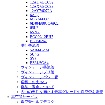
12AU7/ECC82
12AX7/ECC83
12AY7/6072A
6AQ8
6CG7/6FQ7
6DJ8/E88CC/6922
6SL7
6SＮ7
ECC99/12BH7
EF86/6267
現行整流管
5AR4/GZ34
5U4G
5Y3
EZ81/6CA4
ヴィンテージ整流管
ヴィンテージプリ管
ヴィンテージパワー管
送料・お支払い
返品・返金について
５つの要件を満たす最高グレードの真空管を販売
真空管サービス
真空管ヘルプデスク