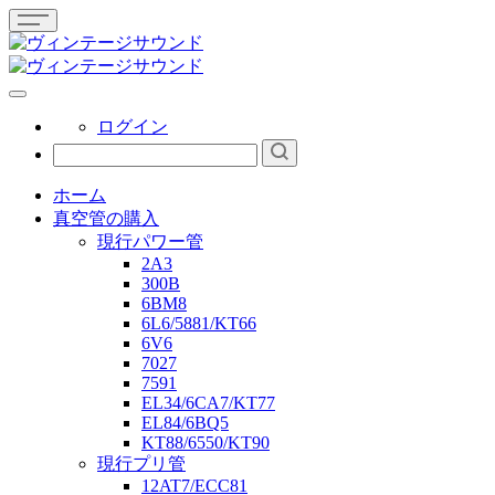
ログイン
ホーム
真空管の購入
現行パワー管
2A3
300B
6BM8
6L6/5881/KT66
6V6
7027
7591
EL34/6CA7/KT77
EL84/6BQ5
KT88/6550/KT90
現行プリ管
12AT7/ECC81