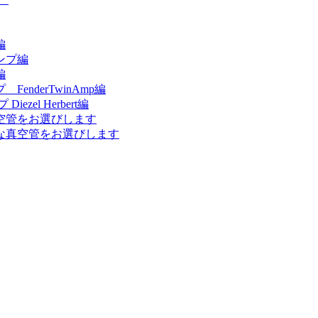
編
ンプ編
編
nderTwinAmp編
el Herbert編
空管をお選びします
な真空管をお選びします