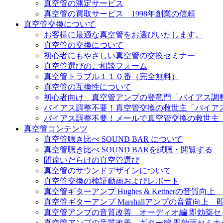
真空管の測定サービス
真空管の買取サービス 1998年創業の信頼
真空管交換について
お客様に最適な真空管をお選びいたします。
真空管の交換について
初心者にもやさしい真空管の交換セミナー
真空管選びのご相談フォーム
真空管トラブル１１０番（完全無料）
真空管の互換性について
初心者向け 真空管アンプの登竜門「バイアス調
バイアス調整不要！真空管交換の救世主「バイア
バイアス調整不要！メールで真空管交換の救世主
真空管コンテンツ
真空管聴き比べ SOUND BAR について
真空管聴き比べ SOUND BARを試聴・閲覧する
間違いだらけの真空管選び
真空管のサウンドデザインについて
真空管交換の検証動画およびレポート
真空管ギターアンプ Hughes & Kettnerの音質
真空管ギターアンプ Marshallアンプの音質向上
真空管アンプの音質改善 オーディオ編 即効薬セ
真空管アンプの音質改善 ギター編 即効薬セミナ