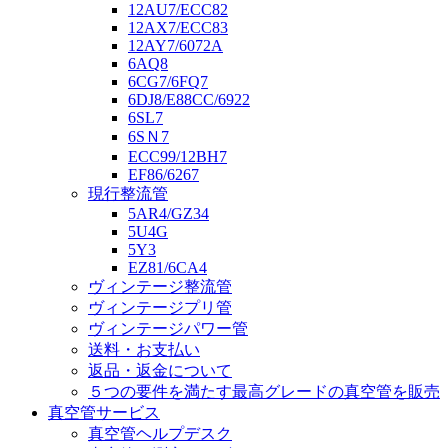
12AU7/ECC82
12AX7/ECC83
12AY7/6072A
6AQ8
6CG7/6FQ7
6DJ8/E88CC/6922
6SL7
6SＮ7
ECC99/12BH7
EF86/6267
現行整流管
5AR4/GZ34
5U4G
5Y3
EZ81/6CA4
ヴィンテージ整流管
ヴィンテージプリ管
ヴィンテージパワー管
送料・お支払い
返品・返金について
５つの要件を満たす最高グレードの真空管を販売
真空管サービス
真空管ヘルプデスク