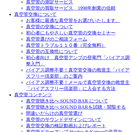
真空管の測定サービス
真空管の買取サービス 1998年創業の信頼
真空管交換について
お客様に最適な真空管をお選びいたします。
真空管の交換について
初心者にもやさしい真空管の交換セミナー
真空管選びのご相談フォーム
真空管トラブル１１０番（完全無料）
真空管の互換性について
初心者向け 真空管アンプの登竜門「バイアス調
整入門」
バイアス調整不要！真空管交換の救世主「バイア
スフリー倶楽部」のご案内
バイアス調整不要！メールで真空管交換の救世主
「バイアスフリー倶楽部」に入会する方法
真空管コンテンツ
真空管聴き比べ SOUND BAR について
真空管聴き比べ SOUND BARを試聴・閲覧する
間違いだらけの真空管選び
真空管のサウンドデザインについて
真空管交換の検証動画およびレポート
真空管ギターアンプ Hughes & Kettnerの音質向