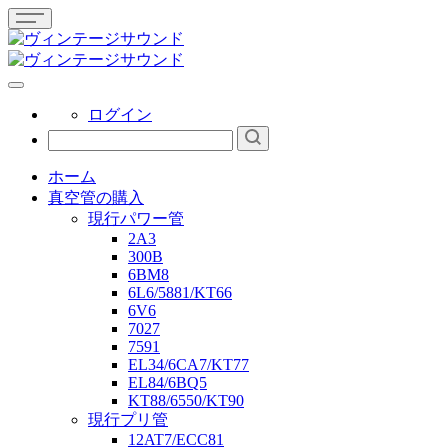
ログイン
ホーム
真空管の購入
現行パワー管
2A3
300B
6BM8
6L6/5881/KT66
6V6
7027
7591
EL34/6CA7/KT77
EL84/6BQ5
KT88/6550/KT90
現行プリ管
12AT7/ECC81