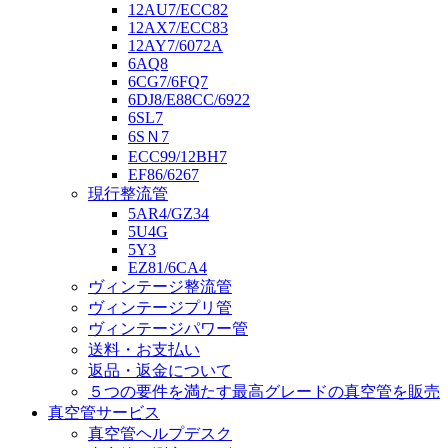
12AU7/ECC82
12AX7/ECC83
12AY7/6072A
6AQ8
6CG7/6FQ7
6DJ8/E88CC/6922
6SL7
6SＮ7
ECC99/12BH7
EF86/6267
現行整流管
5AR4/GZ34
5U4G
5Y3
EZ81/6CA4
ヴィンテージ整流管
ヴィンテージプリ管
ヴィンテージパワー管
送料・お支払い
返品・返金について
５つの要件を満たす最高グレードの真空管を販売
真空管サービス
真空管ヘルプデスク