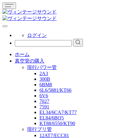
ログイン
ホーム
真空管の購入
現行パワー管
2A3
300B
6BM8
6L6/5881/KT66
6V6
7027
7591
EL34/6CA7/KT77
EL84/6BQ5
KT88/6550/KT90
現行プリ管
12AT7/ECC81