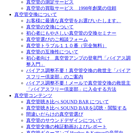
真空管の測定サービス
真空管の買取サービス 1998年創業の信頼
真空管交換について
お客様に最適な真空管をお選びいたします。
真空管の交換について
初心者にもやさしい真空管の交換セミナー
真空管選びのご相談フォーム
真空管トラブル１１０番（完全無料）
真空管の互換性について
初心者向け 真空管アンプの登竜門「バイアス調
整入門」
バイアス調整不要！真空管交換の救世主「バイア
スフリー倶楽部」のご案内
バイアス調整不要！メールで真空管交換の救世主
「バイアスフリー倶楽部」に入会する方法
真空管コンテンツ
真空管聴き比べ SOUND BAR について
真空管聴き比べ SOUND BARを試聴・閲覧する
間違いだらけの真空管選び
真空管のサウンドデザインについて
真空管交換の検証動画およびレポート
真空管ギターアンプ Hughes & Kettnerの音質向