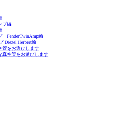
編
ンプ編
編
nderTwinAmp編
el Herbert編
空管をお選びします
な真空管をお選びします