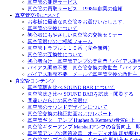
真空管の測定サービス
真空管の買取サービス 1998年創業の信頼
真空管交換について
お客様に最適な真空管をお選びいたします。
真空管の交換について
初心者にもやさしい真空管の交換セミナー
真空管選びのご相談フォーム
真空管トラブル１１０番（完全無料）
真空管の互換性について
初心者向け 真空管アンプの登竜門「バイアス調
バイアス調整不要！真空管交換の救世主「バイア
バイアス調整不要！メールで真空管交換の救世主
真空管コンテンツ
真空管聴き比べ SOUND BAR について
真空管聴き比べ SOUND BARを試聴・閲覧する
間違いだらけの真空管選び
真空管のサウンドデザインについて
真空管交換の検証動画およびレポート
真空管ギターアンプ Hughes & Kettnerの音質
真空管ギターアンプ Marshallアンプの音質向上
真空管アンプの音質改善 オーディオ編 即効薬セ
真空管アンプの音質改善 ギター編 即効薬セミナ