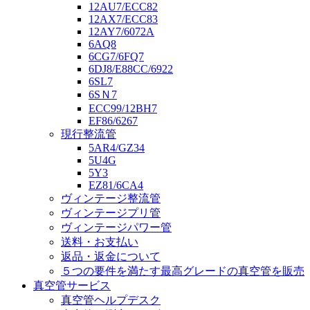
12AU7/ECC82
12AX7/ECC83
12AY7/6072A
6AQ8
6CG7/6FQ7
6DJ8/E88CC/6922
6SL7
6SＮ7
ECC99/12BH7
EF86/6267
現行整流管
5AR4/GZ34
5U4G
5Y3
EZ81/6CA4
ヴィンテージ整流管
ヴィンテージプリ管
ヴィンテージパワー管
送料・お支払い
返品・返金について
５つの要件を満たす最高グレードの真空管を販売
真空管サービス
真空管ヘルプデスク