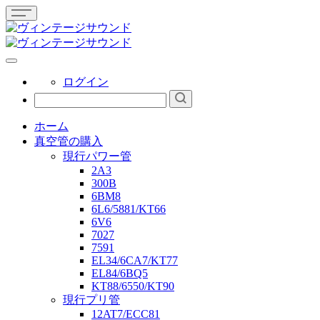
ログイン
ホーム
真空管の購入
現行パワー管
2A3
300B
6BM8
6L6/5881/KT66
6V6
7027
7591
EL34/6CA7/KT77
EL84/6BQ5
KT88/6550/KT90
現行プリ管
12AT7/ECC81