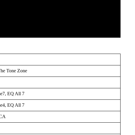
The Tone Zone
e7, EQ All 7
e4, EQ All 7
CA