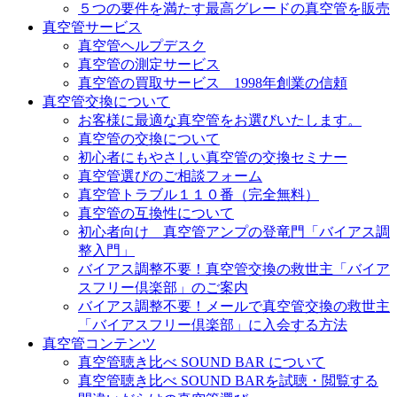
５つの要件を満たす最高グレードの真空管を販売
真空管サービス
真空管ヘルプデスク
真空管の測定サービス
真空管の買取サービス 1998年創業の信頼
真空管交換について
お客様に最適な真空管をお選びいたします。
真空管の交換について
初心者にもやさしい真空管の交換セミナー
真空管選びのご相談フォーム
真空管トラブル１１０番（完全無料）
真空管の互換性について
初心者向け 真空管アンプの登竜門「バイアス調
整入門」
バイアス調整不要！真空管交換の救世主「バイア
スフリー倶楽部」のご案内
バイアス調整不要！メールで真空管交換の救世主
「バイアスフリー倶楽部」に入会する方法
真空管コンテンツ
真空管聴き比べ SOUND BAR について
真空管聴き比べ SOUND BARを試聴・閲覧する