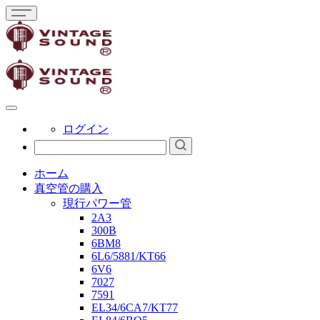
ログイン
ホーム
真空管の購入
現行パワー管
2A3
300B
6BM8
6L6/5881/KT66
6V6
7027
7591
EL34/6CA7/KT77