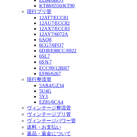
EL84/6BQ5
KT88/6550/KT90
現行プリ管
12AT7/ECC81
12AU7/ECC82
12AX7/ECC83
12AY7/6072A
6AQ8
6CG7/6FQ7
6DJ8/E88CC/6922
6SL7
6SＮ7
ECC99/12BH7
EF86/6267
現行整流管
5AR4/GZ34
5U4G
5Y3
EZ81/6CA4
ヴィンテージ整流管
ヴィンテージプリ管
ヴィンテージパワー管
送料・お支払い
返品・返金について