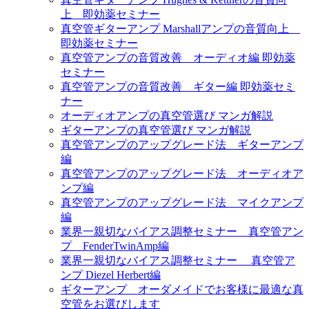
上 即効薬セミナー
真空管ギターアンプ Marshallアンプの音質向上
即効薬セミナー
真空管アンプの音質改善 オーディオ編 即効薬
セミナー
真空管アンプの音質改善 ギター編 即効薬セミ
ナー
オーディオアンプの真空管選び マンガ解説
ギターアンプの真空管選び マンガ解説
真空管アンプのアップグレード法 ギターアンプ
編
真空管アンプのアップグレード法 オーディオア
ンプ編
真空管アンプのアップグレード法 マイクアンプ
編
業界一親切なバイアス調整セミナー 真空管アン
プ FenderTwinAmp編
業界一親切なバイアス調整セミナー 真空管ア
ンプ Diezel Herbert編
ギターアンプ オーダメイドでお客様に最適な真
空管をお選びします