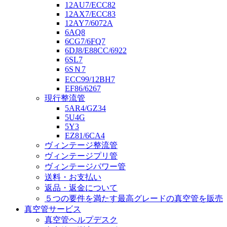
12AU7/ECC82
12AX7/ECC83
12AY7/6072A
6AQ8
6CG7/6FQ7
6DJ8/E88CC/6922
6SL7
6SＮ7
ECC99/12BH7
EF86/6267
現行整流管
5AR4/GZ34
5U4G
5Y3
EZ81/6CA4
ヴィンテージ整流管
ヴィンテージプリ管
ヴィンテージパワー管
送料・お支払い
返品・返金について
５つの要件を満たす最高グレードの真空管を販売
真空管サービス
真空管ヘルプデスク