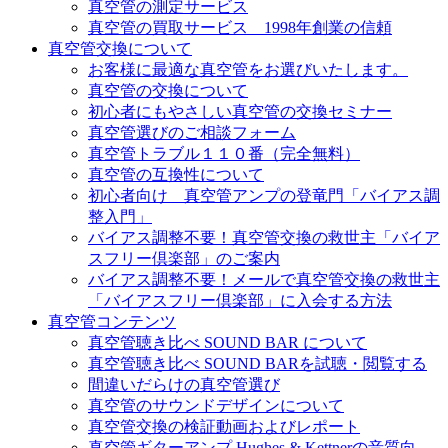
真空管の測定サービス
真空管の買取サービス 1998年創業の信頼
真空管交換について
お客様に最適な真空管をお選びいたします。
真空管の交換について
初心者にもやさしい真空管の交換セミナー
真空管選びのご相談フォーム
真空管トラブル１１０番（完全無料）
真空管の互換性について
初心者向け 真空管アンプの登竜門「バイアス調
整入門」
バイアス調整不要！真空管交換の救世主「バイア
スフリー倶楽部」のご案内
バイアス調整不要！メールで真空管交換の救世主
「バイアスフリー倶楽部」に入会する方法
真空管コンテンツ
真空管聴き比べ SOUND BAR について
真空管聴き比べ SOUND BARを試聴・閲覧する
間違いだらけの真空管選び
真空管のサウンドデザインについて
真空管交換の検証動画およびレポート
真空管ギターアンプ Hughes & Kettnerの音質向