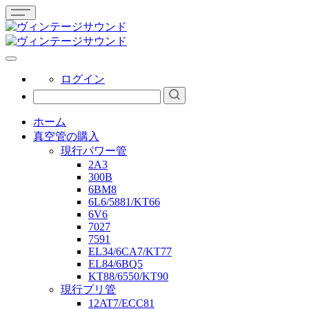
ログイン
ホーム
真空管の購入
現行パワー管
2A3
300B
6BM8
6L6/5881/KT66
6V6
7027
7591
EL34/6CA7/KT77
EL84/6BQ5
KT88/6550/KT90
現行プリ管
12AT7/ECC81