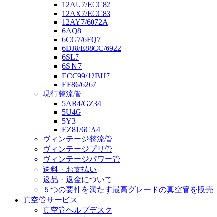
12AU7/ECC82
12AX7/ECC83
12AY7/6072A
6AQ8
6CG7/6FQ7
6DJ8/E88CC/6922
6SL7
6SＮ7
ECC99/12BH7
EF86/6267
現行整流管
5AR4/GZ34
5U4G
5Y3
EZ81/6CA4
ヴィンテージ整流管
ヴィンテージプリ管
ヴィンテージパワー管
送料・お支払い
返品・返金について
５つの要件を満たす最高グレードの真空管を販売
真空管サービス
真空管ヘルプデスク