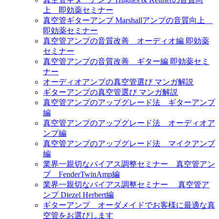
上 即効薬セミナー
真空管ギターアンプ Marshallアンプの音質向上
即効薬セミナー
真空管アンプの音質改善 オーディオ編 即効薬
セミナー
真空管アンプの音質改善 ギター編 即効薬セミ
ナー
オーディオアンプの真空管選び マンガ解説
ギターアンプの真空管選び マンガ解説
真空管アンプのアップグレード法 ギターアンプ
編
真空管アンプのアップグレード法 オーディオア
ンプ編
真空管アンプのアップグレード法 マイクアンプ
編
業界一親切なバイアス調整セミナー 真空管アン
プ FenderTwinAmp編
業界一親切なバイアス調整セミナー 真空管ア
ンプ Diezel Herbert編
ギターアンプ オーダメイドでお客様に最適な真
空管をお選びします