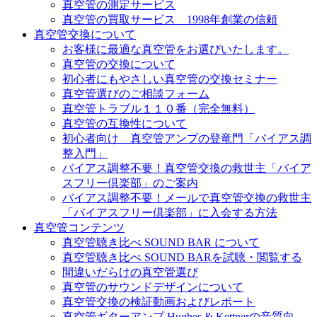
真空管の測定サービス
真空管の買取サービス 1998年創業の信頼
真空管交換について
お客様に最適な真空管をお選びいたします。
真空管の交換について
初心者にもやさしい真空管の交換セミナー
真空管選びのご相談フォーム
真空管トラブル１１０番（完全無料）
真空管の互換性について
初心者向け 真空管アンプの登竜門「バイアス調
整入門」
バイアス調整不要！真空管交換の救世主「バイア
スフリー倶楽部」のご案内
バイアス調整不要！メールで真空管交換の救世主
「バイアスフリー倶楽部」に入会する方法
真空管コンテンツ
真空管聴き比べ SOUND BAR について
真空管聴き比べ SOUND BARを試聴・閲覧する
間違いだらけの真空管選び
真空管のサウンドデザインについて
真空管交換の検証動画およびレポート
真空管ギターアンプ Hughes & Kettnerの音質向