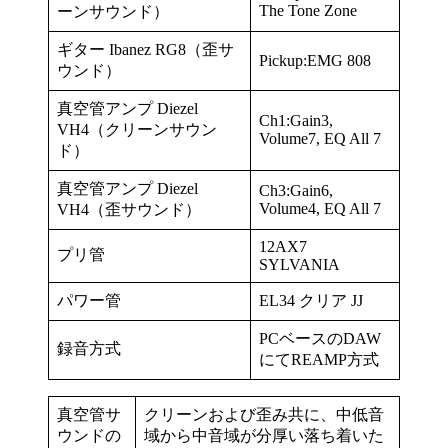
The Tone Zone
ーンサウンド）
ギター Ibanez RG8（歪サ
Pickup:EMG 808
ウンド）
真空管アンプ Diezel
Ch1:Gain3,
VH4（クリーンサウン
Volume7, EQ All 7
ド）
真空管アンプ Diezel
Ch3:Gain6,
Volume4, EQ All 7
VH4（歪サウンド）
12AX7
プリ管
SYLVANIA
パワー管
EL34 クリア JJ
PCベースのDAW
録音方式
にてREAMP方式
真空管サ
クリーンおよび歪み共に、中低音
ウンドの
域から中音域が分厚い落ち着いた