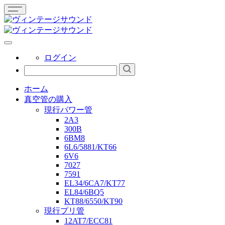
ログイン
ホーム
真空管の購入
現行パワー管
2A3
300B
6BM8
6L6/5881/KT66
6V6
7027
7591
EL34/6CA7/KT77
EL84/6BQ5
KT88/6550/KT90
現行プリ管
12AT7/ECC81