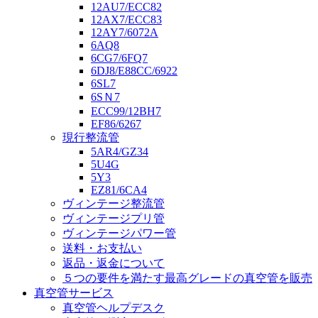
12AU7/ECC82
12AX7/ECC83
12AY7/6072A
6AQ8
6CG7/6FQ7
6DJ8/E88CC/6922
6SL7
6SＮ7
ECC99/12BH7
EF86/6267
現行整流管
5AR4/GZ34
5U4G
5Y3
EZ81/6CA4
ヴィンテージ整流管
ヴィンテージプリ管
ヴィンテージパワー管
送料・お支払い
返品・返金について
５つの要件を満たす最高グレードの真空管を販売
真空管サービス
真空管ヘルプデスク