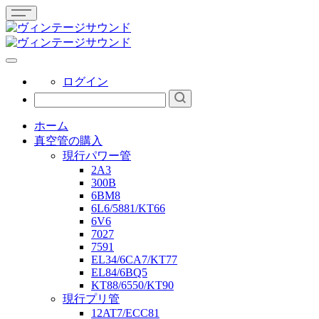
ログイン
ホーム
真空管の購入
現行パワー管
2A3
300B
6BM8
6L6/5881/KT66
6V6
7027
7591
EL34/6CA7/KT77
EL84/6BQ5
KT88/6550/KT90
現行プリ管
12AT7/ECC81