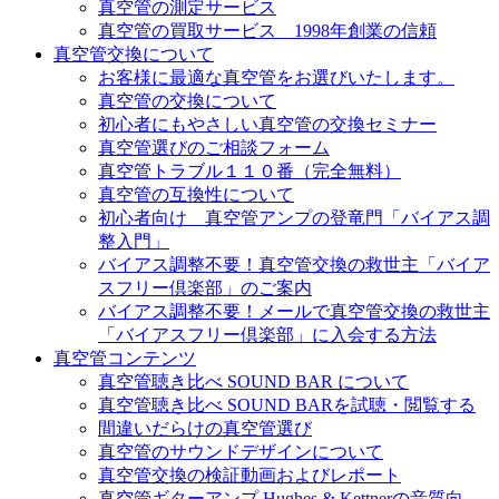
真空管の測定サービス
真空管の買取サービス 1998年創業の信頼
真空管交換について
お客様に最適な真空管をお選びいたします。
真空管の交換について
初心者にもやさしい真空管の交換セミナー
真空管選びのご相談フォーム
真空管トラブル１１０番（完全無料）
真空管の互換性について
初心者向け 真空管アンプの登竜門「バイアス調
整入門」
バイアス調整不要！真空管交換の救世主「バイア
スフリー倶楽部」のご案内
バイアス調整不要！メールで真空管交換の救世主
「バイアスフリー倶楽部」に入会する方法
真空管コンテンツ
真空管聴き比べ SOUND BAR について
真空管聴き比べ SOUND BARを試聴・閲覧する
間違いだらけの真空管選び
真空管のサウンドデザインについて
真空管交換の検証動画およびレポート
真空管ギターアンプ Hughes & Kettnerの音質向