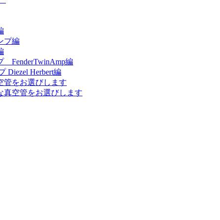
編
ンプ編
編
nderTwinAmp編
el Herbert編
空管をお選びします
な真空管をお選びします