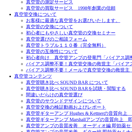
真空管の測定サービス
真空管の買取サービス 1998年創業の信頼
真空管交換について
お客様に最適な真空管をお選びいたします。
真空管の交換について
初心者にもやさしい真空管の交換セミナー
真空管選びのご相談フォーム
真空管トラブル１１０番（完全無料）
真空管の互換性について
初心者向け 真空管アンプの登竜門「バイアス調
バイアス調整不要！真空管交換の救世主「バイア
バイアス調整不要！メールで真空管交換の救世主
真空管コンテンツ
真空管聴き比べ SOUND BAR について
真空管聴き比べ SOUND BARを試聴・閲覧する
間違いだらけの真空管選び
真空管のサウンドデザインについて
真空管交換の検証動画およびレポート
真空管ギターアンプ Hughes & Kettnerの音質
真空管ギターアンプ Marshallアンプの音質向上
真空管アンプの音質改善 オーディオ編 即効薬セ
真空管アンプの音質改善 ギター編 即効薬セミナ