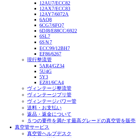
12AU7/ECC82
12AX7/ECC83
12AY7/6072A
6AQ8
6CG7/6FQ7
6DJ8/E88CC/6922
6SL7
6SＮ7
ECC99/12BH7
EF86/6267
現行整流管
5AR4/GZ34
5U4G
5Y3
EZ81/6CA4
ヴィンテージ整流管
ヴィンテージプリ管
ヴィンテージパワー管
送料・お支払い
返品・返金について
５つの要件を満たす最高グレードの真空管を販売
真空管サービス
真空管ヘルプデスク