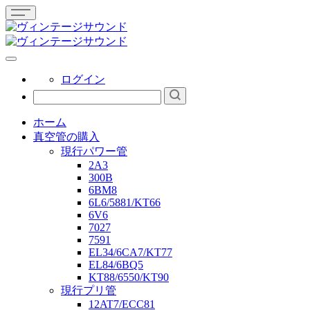
ログイン
ホーム
真空管の購入
現行パワー管
2A3
300B
6BM8
6L6/5881/KT66
6V6
7027
7591
EL34/6CA7/KT77
EL84/6BQ5
KT88/6550/KT90
現行プリ管
12AT7/ECC81