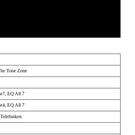
The Tone Zone
e7, EQ All 7
e4, EQ All 7
lefunken