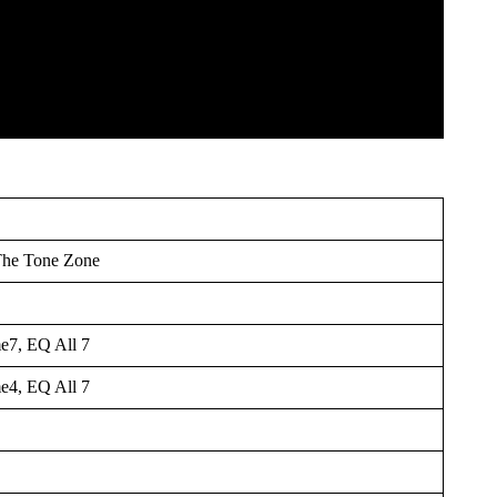
The Tone Zone
e7, EQ All 7
e4, EQ All 7