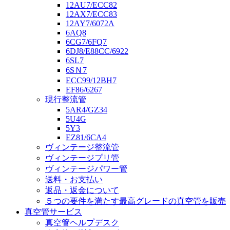
12AU7/ECC82
12AX7/ECC83
12AY7/6072A
6AQ8
6CG7/6FQ7
6DJ8/E88CC/6922
6SL7
6SＮ7
ECC99/12BH7
EF86/6267
現行整流管
5AR4/GZ34
5U4G
5Y3
EZ81/6CA4
ヴィンテージ整流管
ヴィンテージプリ管
ヴィンテージパワー管
送料・お支払い
返品・返金について
５つの要件を満たす最高グレードの真空管を販売
真空管サービス
真空管ヘルプデスク