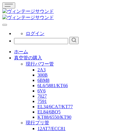
ログイン
ホーム
真空管の購入
現行パワー管
2A3
300B
6BM8
6L6/5881/KT66
6V6
7027
7591
EL34/6CA7/KT77
EL84/6BQ5
KT88/6550/KT90
現行プリ管
12AT7/ECC81