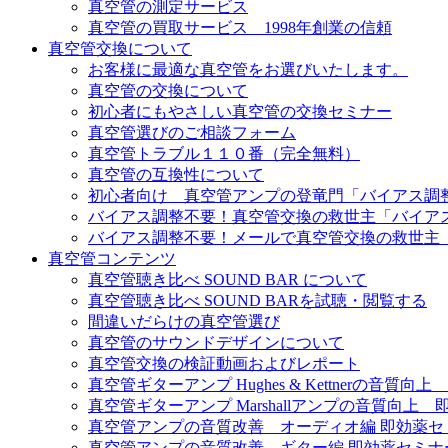
真空管の測定サービス
真空管の買取サービス 1998年創業の信頼
真空管交換について
お客様に最適な真空管をお選びいたします。
真空管の交換について
初心者にもやさしい真空管の交換セミナー
真空管選びのご相談フォーム
真空管トラブル１１０番（完全無料）
真空管の互換性について
初心者向け 真空管アンプの登竜門「バイアス調
バイアス調整不要！真空管交換の救世主「バイア
バイアス調整不要！メールで真空管交換の救世主
真空管コンテンツ
真空管聴き比べ SOUND BAR について
真空管聴き比べ SOUND BARを試聴・閲覧する
間違いだらけの真空管選び
真空管のサウンドデザインについて
真空管交換の検証動画およびレポート
真空管ギターアンプ Hughes & Kettnerの音質
真空管ギターアンプ Marshallアンプの音質向上
真空管アンプの音質改善 オーディオ編 即効薬セ
真空管アンプの音質改善 ギター編 即効薬セミナ