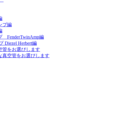
編
ンプ編
編
nderTwinAmp編
el Herbert編
空管をお選びします
な真空管をお選びします