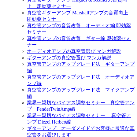
上 即効薬セミナー
真空管ギターアンプ Marshallアンプの音質向上
即効薬セミナー
真空管アンプの音質改善 オーディオ編 即効薬
セミナー
真空管アンプの音質改善 ギター編 即効薬セミ
ナー
オーディオアンプの真空管選び マンガ解説
ギターアンプの真空管選び マンガ解説
真空管アンプのアップグレード法 ギターアンプ
編
真空管アンプのアップグレード法 オーディオア
ンプ編
真空管アンプのアップグレード法 マイクアンプ
編
業界一親切なバイアス調整セミナー 真空管アン
プ FenderTwinAmp編
業界一親切なバイアス調整セミナー 真空管ア
ンプ Diezel Herbert編
ギターアンプ オーダメイドでお客様に最適な真
空管をお選びします