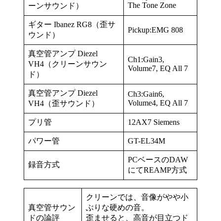
The Tone Zone
ーンサウンド）
ギター Ibanez RG8（歪サ
Pickup:EMG 808
ウンド）
真空管アンプ Diezel
Ch1:Gain3,
VH4（クリーンサウン
Volume7, EQ All 7
ド）
真空管アンプ Diezel
Ch3:Gain6,
Volume4, EQ All 7
VH4（歪サウンド）
プリ管
12AX7 Siemens
パワー管
GT-EL34M
PCベースのDAW
録音方式
にてREAMP方式
クリーンでは、音像がやや小
真空管サウン
ぶりな硬めの音。
ドの論評
歪ませると、高音が目立つド