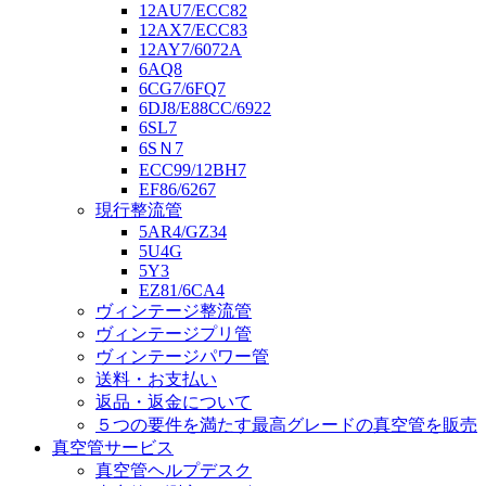
12AU7/ECC82
12AX7/ECC83
12AY7/6072A
6AQ8
6CG7/6FQ7
6DJ8/E88CC/6922
6SL7
6SＮ7
ECC99/12BH7
EF86/6267
現行整流管
5AR4/GZ34
5U4G
5Y3
EZ81/6CA4
ヴィンテージ整流管
ヴィンテージプリ管
ヴィンテージパワー管
送料・お支払い
返品・返金について
５つの要件を満たす最高グレードの真空管を販売
真空管サービス
真空管ヘルプデスク