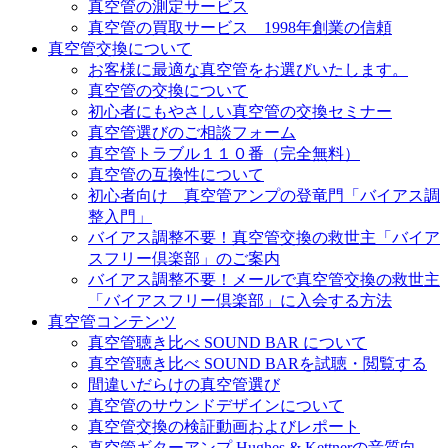
真空管の測定サービス
真空管の買取サービス 1998年創業の信頼
真空管交換について
お客様に最適な真空管をお選びいたします。
真空管の交換について
初心者にもやさしい真空管の交換セミナー
真空管選びのご相談フォーム
真空管トラブル１１０番（完全無料）
真空管の互換性について
初心者向け 真空管アンプの登竜門「バイアス調
整入門」
バイアス調整不要！真空管交換の救世主「バイア
スフリー倶楽部」のご案内
バイアス調整不要！メールで真空管交換の救世主
「バイアスフリー倶楽部」に入会する方法
真空管コンテンツ
真空管聴き比べ SOUND BAR について
真空管聴き比べ SOUND BARを試聴・閲覧する
間違いだらけの真空管選び
真空管のサウンドデザインについて
真空管交換の検証動画およびレポート
真空管ギターアンプ Hughes & Kettnerの音質向