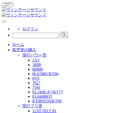
ログイン
ホーム
真空管の購入
現行パワー管
2A3
300B
6BM8
6L6/5881/KT66
6V6
7027
7591
EL34/6CA7/KT77
EL84/6BQ5
KT88/6550/KT90
現行プリ管
12AT7/ECC81