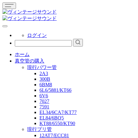
ログイン
ホーム
真空管の購入
現行パワー管
2A3
300B
6BM8
6L6/5881/KT66
6V6
7027
7591
EL34/6CA7/KT77
EL84/6BQ5
KT88/6550/KT90
現行プリ管
12AT7/ECC81