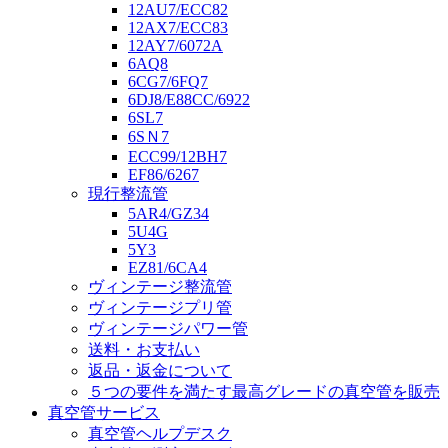
12AU7/ECC82
12AX7/ECC83
12AY7/6072A
6AQ8
6CG7/6FQ7
6DJ8/E88CC/6922
6SL7
6SＮ7
ECC99/12BH7
EF86/6267
現行整流管
5AR4/GZ34
5U4G
5Y3
EZ81/6CA4
ヴィンテージ整流管
ヴィンテージプリ管
ヴィンテージパワー管
送料・お支払い
返品・返金について
５つの要件を満たす最高グレードの真空管を販売
真空管サービス
真空管ヘルプデスク