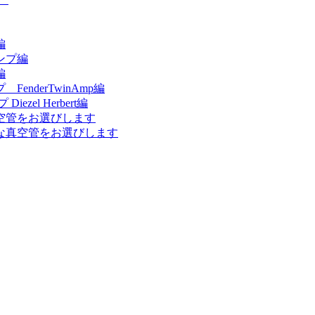
編
ンプ編
編
nderTwinAmp編
el Herbert編
空管をお選びします
な真空管をお選びします