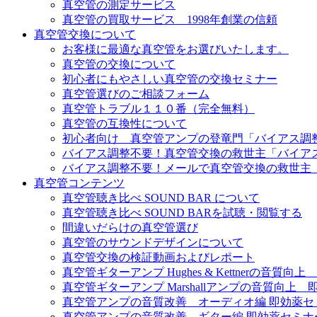
真空管の測定サービス
真空管の買取サービス 1998年創業の信頼
真空管交換について
お客様に最適な真空管をお選びいたします。
真空管の交換について
初心者にもやさしい真空管の交換セミナー
真空管選びのご相談フォーム
真空管トラブル１１０番（完全無料）
真空管の互換性について
初心者向け 真空管アンプの登竜門「バイアス調
バイアス調整不要！真空管交換の救世主「バイア
バイアス調整不要！メールで真空管交換の救世主
真空管コンテンツ
真空管聴き比べ SOUND BAR について
真空管聴き比べ SOUND BARを試聴・閲覧する
間違いだらけの真空管選び
真空管のサウンドデザインについて
真空管交換の検証動画およびレポート
真空管ギターアンプ Hughes & Kettnerの音質
真空管ギターアンプ Marshallアンプの音質向上
真空管アンプの音質改善 オーディオ編 即効薬セ
真空管アンプの音質改善 ギター編 即効薬セミナ