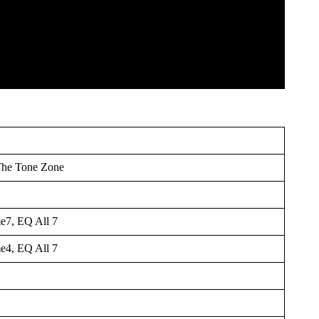
The Tone Zone
e7, EQ All 7
e4, EQ All 7