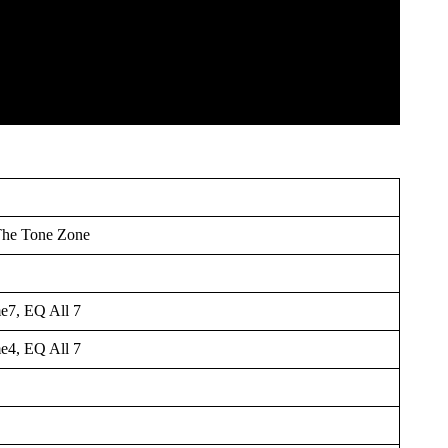
The Tone Zone
e7, EQ All 7
e4, EQ All 7