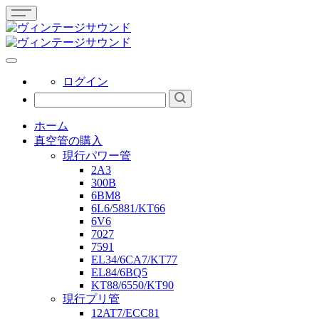
ログイン
ホーム
真空管の購入
現行パワー管
2A3
300B
6BM8
6L6/5881/KT66
6V6
7027
7591
EL34/6CA7/KT77
EL84/6BQ5
KT88/6550/KT90
現行プリ管
12AT7/ECC81