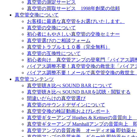
真空管の測定サービス
真空管の買取サービス 1998年創業の信頼
真空管交換について
お客様に最適な真空管をお選びいたします。
真空管の交換について
初心者にもやさしい真空管の交換セミナー
真空管選びのご相談フォーム
真空管トラブル１１０番（完全無料）
真空管の互換性について
初心者向け 真空管アンプの登竜門「バイアス調
バイアス調整不要！真空管交換の救世主「バイア
バイアス調整不要！メールで真空管交換の救世主
真空管コンテンツ
真空管聴き比べ SOUND BAR について
真空管聴き比べ SOUND BARを試聴・閲覧する
間違いだらけの真空管選び
真空管のサウンドデザインについて
真空管交換の検証動画およびレポート
真空管ギターアンプ Hughes & Kettnerの音質
真空管ギターアンプ Marshallアンプの音質向上
真空管アンプの音質改善 オーディオ編 即効薬セ
真空管アンプの音質改善 ギター編 即効薬セミナ