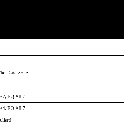
The Tone Zone
e7, EQ All 7
e4, EQ All 7
llard