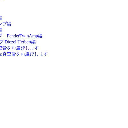
編
ンプ編
編
nderTwinAmp編
el Herbert編
空管をお選びします
な真空管をお選びします