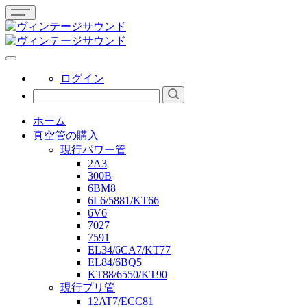
ログイン
ホーム
真空管の購入
現行パワー管
2A3
300B
6BM8
6L6/5881/KT66
6V6
7027
7591
EL34/6CA7/KT77
EL84/6BQ5
KT88/6550/KT90
現行プリ管
12AT7/ECC81