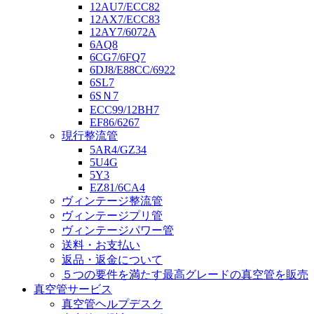
12AU7/ECC82
12AX7/ECC83
12AY7/6072A
6AQ8
6CG7/6FQ7
6DJ8/E88CC/6922
6SL7
6SＮ7
ECC99/12BH7
EF86/6267
現行整流管
5AR4/GZ34
5U4G
5Y3
EZ81/6CA4
ヴィンテージ整流管
ヴィンテージプリ管
ヴィンテージパワー管
送料・お支払い
返品・返金について
５つの要件を満たす最高グレードの真空管を販売
真空管サービス
真空管ヘルプデスク