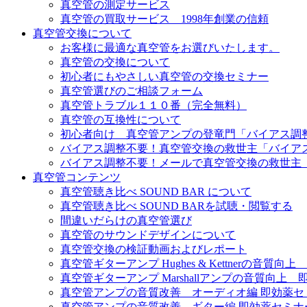
真空管の測定サービス
真空管の買取サービス 1998年創業の信頼
真空管交換について
お客様に最適な真空管をお選びいたします。
真空管の交換について
初心者にもやさしい真空管の交換セミナー
真空管選びのご相談フォーム
真空管トラブル１１０番（完全無料）
真空管の互換性について
初心者向け 真空管アンプの登竜門「バイアス調
バイアス調整不要！真空管交換の救世主「バイア
バイアス調整不要！メールで真空管交換の救世主
真空管コンテンツ
真空管聴き比べ SOUND BAR について
真空管聴き比べ SOUND BARを試聴・閲覧する
間違いだらけの真空管選び
真空管のサウンドデザインについて
真空管交換の検証動画およびレポート
真空管ギターアンプ Hughes & Kettnerの音質
真空管ギターアンプ Marshallアンプの音質向上
真空管アンプの音質改善 オーディオ編 即効薬セ
真空管アンプの音質改善 ギター編 即効薬セミナ