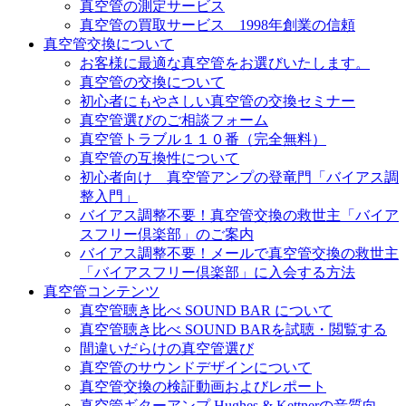
真空管の測定サービス
真空管の買取サービス 1998年創業の信頼
真空管交換について
お客様に最適な真空管をお選びいたします。
真空管の交換について
初心者にもやさしい真空管の交換セミナー
真空管選びのご相談フォーム
真空管トラブル１１０番（完全無料）
真空管の互換性について
初心者向け 真空管アンプの登竜門「バイアス調
整入門」
バイアス調整不要！真空管交換の救世主「バイア
スフリー倶楽部」のご案内
バイアス調整不要！メールで真空管交換の救世主
「バイアスフリー倶楽部」に入会する方法
真空管コンテンツ
真空管聴き比べ SOUND BAR について
真空管聴き比べ SOUND BARを試聴・閲覧する
間違いだらけの真空管選び
真空管のサウンドデザインについて
真空管交換の検証動画およびレポート
真空管ギターアンプ Hughes & Kettnerの音質向