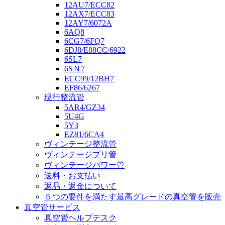
12AU7/ECC82
12AX7/ECC83
12AY7/6072A
6AQ8
6CG7/6FQ7
6DJ8/E88CC/6922
6SL7
6SＮ7
ECC99/12BH7
EF86/6267
現行整流管
5AR4/GZ34
5U4G
5Y3
EZ81/6CA4
ヴィンテージ整流管
ヴィンテージプリ管
ヴィンテージパワー管
送料・お支払い
返品・返金について
５つの要件を満たす最高グレードの真空管を販売
真空管サービス
真空管ヘルプデスク