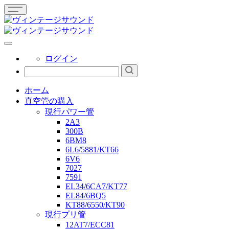
ログイン
ホーム
真空管の購入
現行パワー管
2A3
300B
6BM8
6L6/5881/KT66
6V6
7027
7591
EL34/6CA7/KT77
EL84/6BQ5
KT88/6550/KT90
現行プリ管
12AT7/ECC81