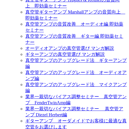
上 即効薬セミナー
真空管ギターアンプ Marshallアンプの音質向上
即効薬セミナー
真空管アンプの音質改善 オーディオ編 即効薬
セミナー
真空管アンプの音質改善 ギター編 即効薬セミ
ナー
オーディオアンプの真空管選び マンガ解説
ギターアンプの真空管選び マンガ解説
真空管アンプのアップグレード法 ギターアンプ
編
真空管アンプのアップグレード法 オーディオア
ンプ編
真空管アンプのアップグレード法 マイクアンプ
編
業界一親切なバイアス調整セミナー 真空管アン
プ FenderTwinAmp編
業界一親切なバイアス調整セミナー 真空管ア
ンプ Diezel Herbert編
ギターアンプ オーダメイドでお客様に最適な真
空管をお選びします