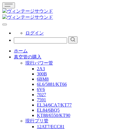
ログイン
ホーム
真空管の購入
現行パワー管
2A3
300B
6BM8
6L6/5881/KT66
6V6
7027
7591
EL34/6CA7/KT77
EL84/6BQ5
KT88/6550/KT90
現行プリ管
12AT7/ECC81