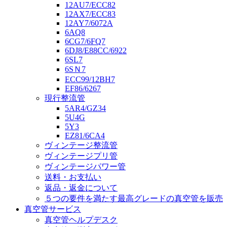
12AU7/ECC82
12AX7/ECC83
12AY7/6072A
6AQ8
6CG7/6FQ7
6DJ8/E88CC/6922
6SL7
6SＮ7
ECC99/12BH7
EF86/6267
現行整流管
5AR4/GZ34
5U4G
5Y3
EZ81/6CA4
ヴィンテージ整流管
ヴィンテージプリ管
ヴィンテージパワー管
送料・お支払い
返品・返金について
５つの要件を満たす最高グレードの真空管を販売
真空管サービス
真空管ヘルプデスク