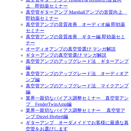
上 即効薬セミナー
真空管ギターアンプ Marshallアンプの音質向上
即効薬セミナー
真空管アンプの音質改善 オーディオ編 即効薬
セミナー
真空管アンプの音質改善 ギター編 即効薬セミ
ナー
オーディオアンプの真空管選び マンガ解説
ギターアンプの真空管選び マンガ解説
真空管アンプのアップグレード法 ギターアンプ
編
真空管アンプのアップグレード法 オーディオア
ンプ編
真空管アンプのアップグレード法 マイクアンプ
編
業界一親切なバイアス調整セミナー 真空管アン
プ FenderTwinAmp編
業界一親切なバイアス調整セミナー 真空管ア
ンプ Diezel Herbert編
ギターアンプ オーダメイドでお客様に最適な真
空管をお選びします