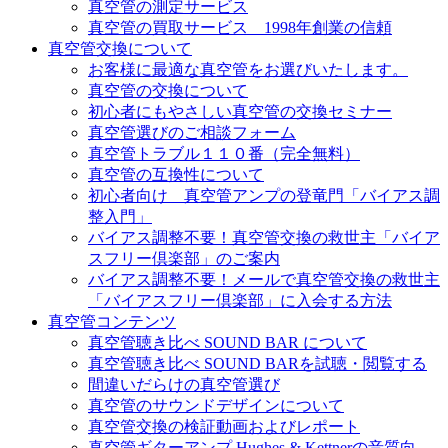
真空管の測定サービス
真空管の買取サービス 1998年創業の信頼
真空管交換について
お客様に最適な真空管をお選びいたします。
真空管の交換について
初心者にもやさしい真空管の交換セミナー
真空管選びのご相談フォーム
真空管トラブル１１０番（完全無料）
真空管の互換性について
初心者向け 真空管アンプの登竜門「バイアス調
整入門」
バイアス調整不要！真空管交換の救世主「バイア
スフリー倶楽部」のご案内
バイアス調整不要！メールで真空管交換の救世主
「バイアスフリー倶楽部」に入会する方法
真空管コンテンツ
真空管聴き比べ SOUND BAR について
真空管聴き比べ SOUND BARを試聴・閲覧する
間違いだらけの真空管選び
真空管のサウンドデザインについて
真空管交換の検証動画およびレポート
真空管ギターアンプ Hughes & Kettnerの音質向