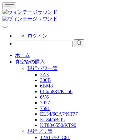
ログイン
ホーム
真空管の購入
現行パワー管
2A3
300B
6BM8
6L6/5881/KT66
6V6
7027
7591
EL34/6CA7/KT77
EL84/6BQ5
KT88/6550/KT90
現行プリ管
12AT7/ECC81