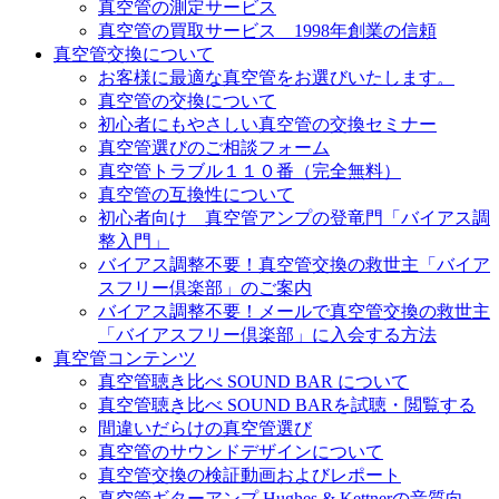
真空管の測定サービス
真空管の買取サービス 1998年創業の信頼
真空管交換について
お客様に最適な真空管をお選びいたします。
真空管の交換について
初心者にもやさしい真空管の交換セミナー
真空管選びのご相談フォーム
真空管トラブル１１０番（完全無料）
真空管の互換性について
初心者向け 真空管アンプの登竜門「バイアス調
整入門」
バイアス調整不要！真空管交換の救世主「バイア
スフリー倶楽部」のご案内
バイアス調整不要！メールで真空管交換の救世主
「バイアスフリー倶楽部」に入会する方法
真空管コンテンツ
真空管聴き比べ SOUND BAR について
真空管聴き比べ SOUND BARを試聴・閲覧する
間違いだらけの真空管選び
真空管のサウンドデザインについて
真空管交換の検証動画およびレポート
真空管ギターアンプ Hughes & Kettnerの音質向