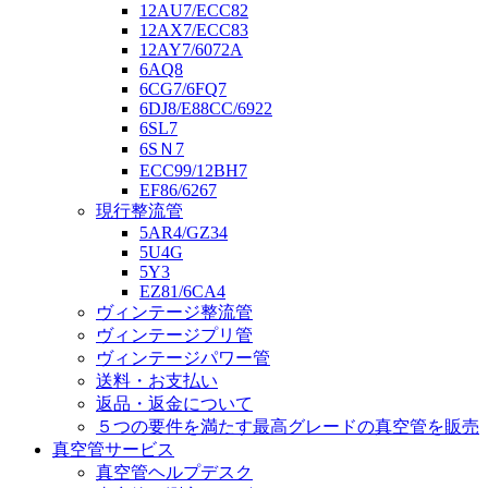
12AU7/ECC82
12AX7/ECC83
12AY7/6072A
6AQ8
6CG7/6FQ7
6DJ8/E88CC/6922
6SL7
6SＮ7
ECC99/12BH7
EF86/6267
現行整流管
5AR4/GZ34
5U4G
5Y3
EZ81/6CA4
ヴィンテージ整流管
ヴィンテージプリ管
ヴィンテージパワー管
送料・お支払い
返品・返金について
５つの要件を満たす最高グレードの真空管を販売
真空管サービス
真空管ヘルプデスク