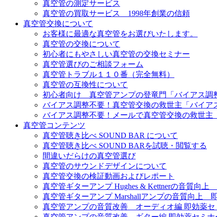
真空管の測定サービス
真空管の買取サービス 1998年創業の信頼
真空管交換について
お客様に最適な真空管をお選びいたします。
真空管の交換について
初心者にもやさしい真空管の交換セミナー
真空管選びのご相談フォーム
真空管トラブル１１０番（完全無料）
真空管の互換性について
初心者向け 真空管アンプの登竜門「バイアス調
バイアス調整不要！真空管交換の救世主「バイア
バイアス調整不要！メールで真空管交換の救世主
真空管コンテンツ
真空管聴き比べ SOUND BAR について
真空管聴き比べ SOUND BARを試聴・閲覧する
間違いだらけの真空管選び
真空管のサウンドデザインについて
真空管交換の検証動画およびレポート
真空管ギターアンプ Hughes & Kettnerの音質
真空管ギターアンプ Marshallアンプの音質向上
真空管アンプの音質改善 オーディオ編 即効薬セ
真空管アンプの音質改善 ギター編 即効薬セミナ