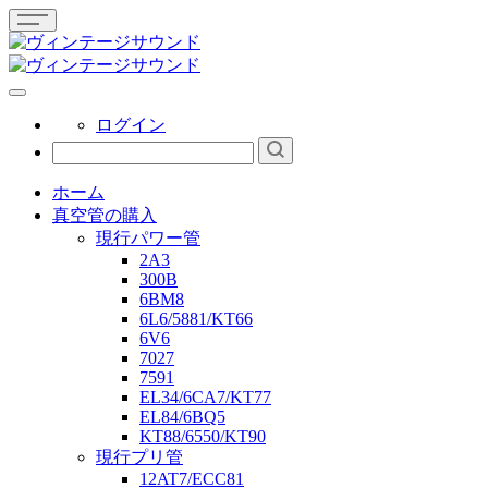
ログイン
ホーム
真空管の購入
現行パワー管
2A3
300B
6BM8
6L6/5881/KT66
6V6
7027
7591
EL34/6CA7/KT77
EL84/6BQ5
KT88/6550/KT90
現行プリ管
12AT7/ECC81