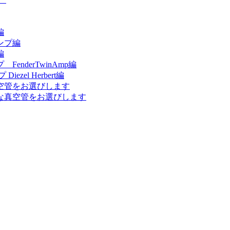
編
ンプ編
編
nderTwinAmp編
el Herbert編
空管をお選びします
な真空管をお選びします