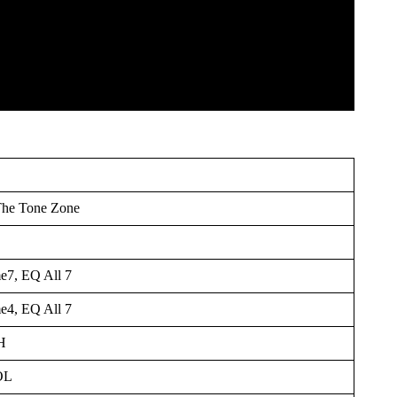
The Tone Zone
e7, EQ All 7
e4, EQ All 7
H
OL