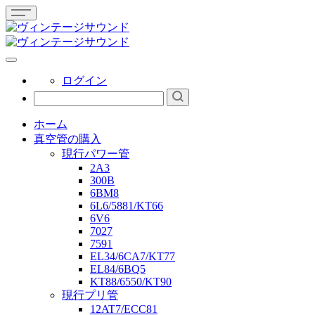
ログイン
ホーム
真空管の購入
現行パワー管
2A3
300B
6BM8
6L6/5881/KT66
6V6
7027
7591
EL34/6CA7/KT77
EL84/6BQ5
KT88/6550/KT90
現行プリ管
12AT7/ECC81