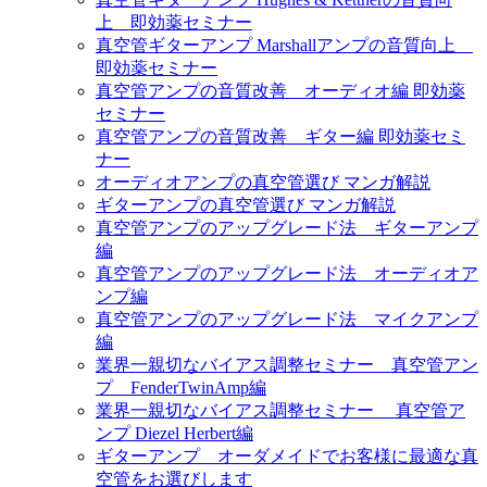
上 即効薬セミナー
真空管ギターアンプ Marshallアンプの音質向上
即効薬セミナー
真空管アンプの音質改善 オーディオ編 即効薬
セミナー
真空管アンプの音質改善 ギター編 即効薬セミ
ナー
オーディオアンプの真空管選び マンガ解説
ギターアンプの真空管選び マンガ解説
真空管アンプのアップグレード法 ギターアンプ
編
真空管アンプのアップグレード法 オーディオア
ンプ編
真空管アンプのアップグレード法 マイクアンプ
編
業界一親切なバイアス調整セミナー 真空管アン
プ FenderTwinAmp編
業界一親切なバイアス調整セミナー 真空管ア
ンプ Diezel Herbert編
ギターアンプ オーダメイドでお客様に最適な真
空管をお選びします