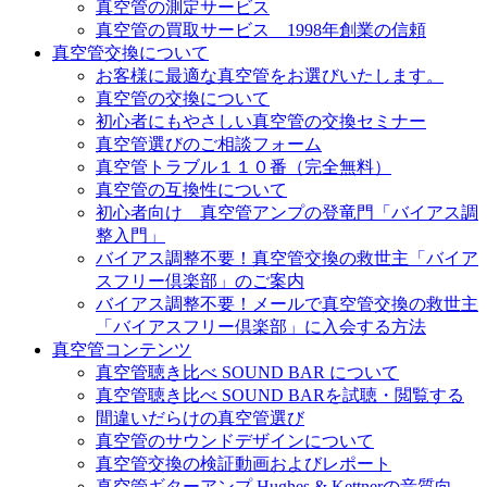
真空管の測定サービス
真空管の買取サービス 1998年創業の信頼
真空管交換について
お客様に最適な真空管をお選びいたします。
真空管の交換について
初心者にもやさしい真空管の交換セミナー
真空管選びのご相談フォーム
真空管トラブル１１０番（完全無料）
真空管の互換性について
初心者向け 真空管アンプの登竜門「バイアス調
整入門」
バイアス調整不要！真空管交換の救世主「バイア
スフリー倶楽部」のご案内
バイアス調整不要！メールで真空管交換の救世主
「バイアスフリー倶楽部」に入会する方法
真空管コンテンツ
真空管聴き比べ SOUND BAR について
真空管聴き比べ SOUND BARを試聴・閲覧する
間違いだらけの真空管選び
真空管のサウンドデザインについて
真空管交換の検証動画およびレポート
真空管ギターアンプ Hughes & Kettnerの音質向