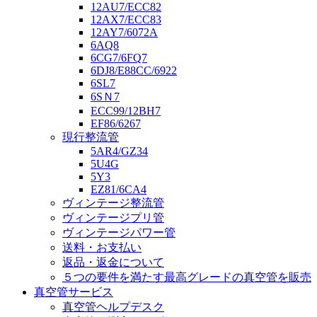
12AU7/ECC82
12AX7/ECC83
12AY7/6072A
6AQ8
6CG7/6FQ7
6DJ8/E88CC/6922
6SL7
6SＮ7
ECC99/12BH7
EF86/6267
現行整流管
5AR4/GZ34
5U4G
5Y3
EZ81/6CA4
ヴィンテージ整流管
ヴィンテージプリ管
ヴィンテージパワー管
送料・お支払い
返品・返金について
５つの要件を満たす最高グレードの真空管を販売
真空管サービス
真空管ヘルプデスク