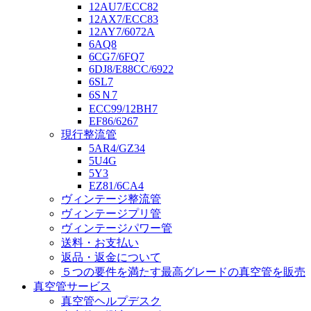
12AU7/ECC82
12AX7/ECC83
12AY7/6072A
6AQ8
6CG7/6FQ7
6DJ8/E88CC/6922
6SL7
6SＮ7
ECC99/12BH7
EF86/6267
現行整流管
5AR4/GZ34
5U4G
5Y3
EZ81/6CA4
ヴィンテージ整流管
ヴィンテージプリ管
ヴィンテージパワー管
送料・お支払い
返品・返金について
５つの要件を満たす最高グレードの真空管を販売
真空管サービス
真空管ヘルプデスク