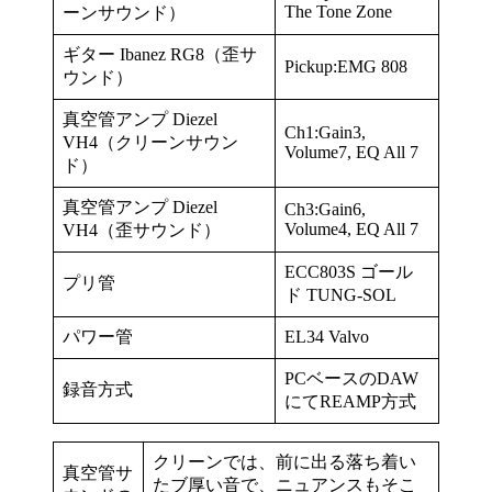
The Tone Zone
ーンサウンド）
ギター Ibanez RG8（歪サ
Pickup:EMG 808
ウンド）
真空管アンプ Diezel
Ch1:Gain3,
VH4（クリーンサウン
Volume7, EQ All 7
ド）
真空管アンプ Diezel
Ch3:Gain6,
Volume4, EQ All 7
VH4（歪サウンド）
ECC803S ゴール
プリ管
ド TUNG-SOL
パワー管
EL34 Valvo
PCベースのDAW
録音方式
にてREAMP方式
クリーンでは、前に出る落ち着い
真空管サ
たブ厚い音で、ニュアンスもそこ