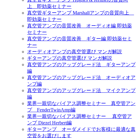
上 即効薬セミナー
真空管ギターアンプ Marshallアンプの音質向上
即効薬セミナー
真空管アンプの音質改善 オーディオ編 即効薬
セミナー
真空管アンプの音質改善 ギター編 即効薬セミ
ナー
オーディオアンプの真空管選び マンガ解説
ギターアンプの真空管選び マンガ解説
真空管アンプのアップグレード法 ギターアンプ
編
真空管アンプのアップグレード法 オーディオア
ンプ編
真空管アンプのアップグレード法 マイクアンプ
編
業界一親切なバイアス調整セミナー 真空管アン
プ FenderTwinAmp編
業界一親切なバイアス調整セミナー 真空管ア
ンプ Diezel Herbert編
ギターアンプ オーダメイドでお客様に最適な真
空管をお選びします