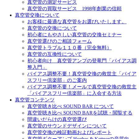
真空管の測定サービス
真空管の買取サービス 1998年創業の信頼
真空管交換について
お客様に最適な真空管をお選びいたします。
真空管の交換について
初心者にもやさしい真空管の交換セミナー
真空管選びのご相談フォーム
真空管トラブル１１０番（完全無料）
真空管の互換性について
初心者向け 真空管アンプの登竜門「バイアス調
整入門」
バイアス調整不要！真空管交換の救世主「バイア
スフリー倶楽部」のご案内
バイアス調整不要！メールで真空管交換の救世主
「バイアスフリー倶楽部」に入会する方法
真空管コンテンツ
真空管聴き比べ SOUND BAR について
真空管聴き比べ SOUND BARを試聴・閲覧する
間違いだらけの真空管選び
真空管のサウンドデザインについて
真空管交換の検証動画およびレポート
真空管ギターアンプ Hughes & Kettnerの音質向