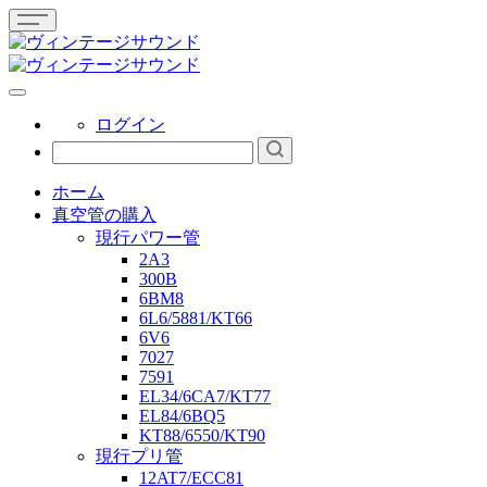
ログイン
ホーム
真空管の購入
現行パワー管
2A3
300B
6BM8
6L6/5881/KT66
6V6
7027
7591
EL34/6CA7/KT77
EL84/6BQ5
KT88/6550/KT90
現行プリ管
12AT7/ECC81