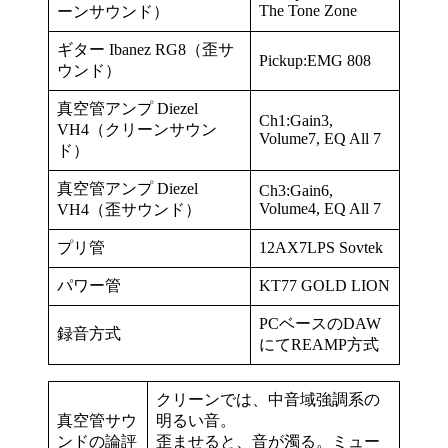
The Tone Zone
ーンサウンド）
ギター Ibanez RG8（歪サ
Pickup:EMG 808
ウンド）
真空管アンプ Diezel
Ch1:Gain3,
VH4（クリーンサウン
Volume7, EQ All 7
ド）
真空管アンプ Diezel
Ch3:Gain6,
Volume4, EQ All 7
VH4（歪サウンド）
プリ管
12AX7LPS Sovtek
パワー管
KT77 GOLD LION
PCベースのDAW
録音方式
にてREAMP方式
クリーンでは、中音域強調系の
真空管サウ
明るい音。
ンドの論評
歪ませると、音が濁る。ミュー