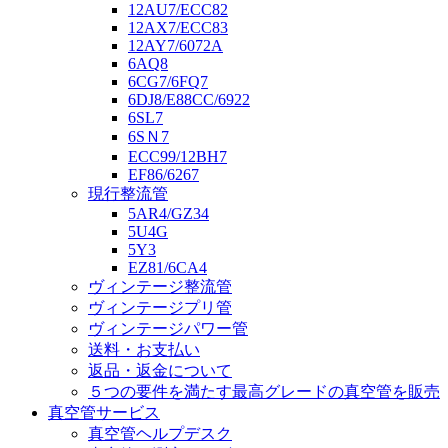
12AU7/ECC82
12AX7/ECC83
12AY7/6072A
6AQ8
6CG7/6FQ7
6DJ8/E88CC/6922
6SL7
6SＮ7
ECC99/12BH7
EF86/6267
現行整流管
5AR4/GZ34
5U4G
5Y3
EZ81/6CA4
ヴィンテージ整流管
ヴィンテージプリ管
ヴィンテージパワー管
送料・お支払い
返品・返金について
５つの要件を満たす最高グレードの真空管を販売
真空管サービス
真空管ヘルプデスク