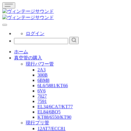
ログイン
ホーム
真空管の購入
現行パワー管
2A3
300B
6BM8
6L6/5881/KT66
6V6
7027
7591
EL34/6CA7/KT77
EL84/6BQ5
KT88/6550/KT90
現行プリ管
12AT7/ECC81