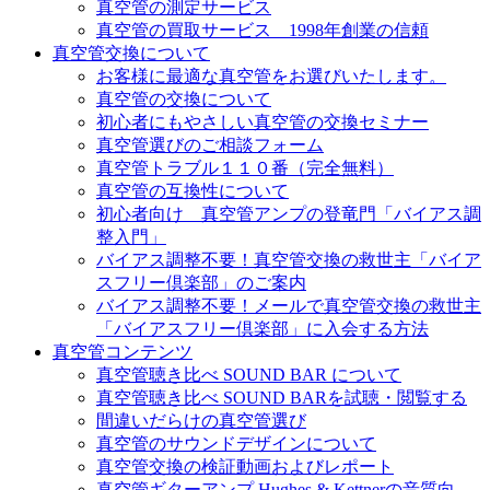
真空管の測定サービス
真空管の買取サービス 1998年創業の信頼
真空管交換について
お客様に最適な真空管をお選びいたします。
真空管の交換について
初心者にもやさしい真空管の交換セミナー
真空管選びのご相談フォーム
真空管トラブル１１０番（完全無料）
真空管の互換性について
初心者向け 真空管アンプの登竜門「バイアス調
整入門」
バイアス調整不要！真空管交換の救世主「バイア
スフリー倶楽部」のご案内
バイアス調整不要！メールで真空管交換の救世主
「バイアスフリー倶楽部」に入会する方法
真空管コンテンツ
真空管聴き比べ SOUND BAR について
真空管聴き比べ SOUND BARを試聴・閲覧する
間違いだらけの真空管選び
真空管のサウンドデザインについて
真空管交換の検証動画およびレポート
真空管ギターアンプ Hughes & Kettnerの音質向