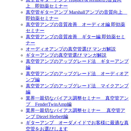
上 即効薬セミナー
真空管ギターアンプ Marshallアンプの音質向上
即効薬セミナー
真空管アンプの音質改善 オーディオ編 即効薬
セミナー
真空管アンプの音質改善 ギター編 即効薬セミ
ナー
オーディオアンプの真空管選び マンガ解説
ギターアンプの真空管選び マンガ解説
真空管アンプのアップグレード法 ギターアンプ
編
真空管アンプのアップグレード法 オーディオア
ンプ編
真空管アンプのアップグレード法 マイクアンプ
編
業界一親切なバイアス調整セミナー 真空管アン
プ FenderTwinAmp編
業界一親切なバイアス調整セミナー 真空管ア
ンプ Diezel Herbert編
ギターアンプ オーダメイドでお客様に最適な真
空管をお選びします