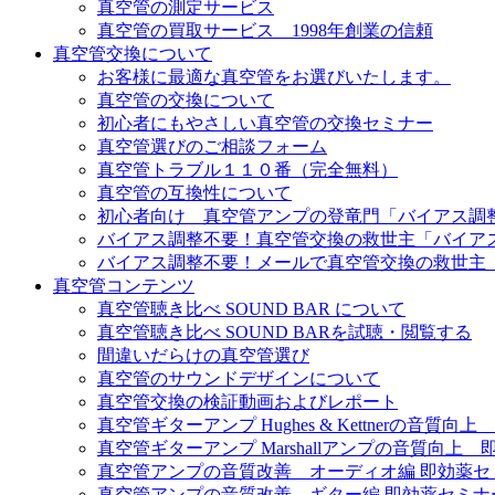
真空管の測定サービス
真空管の買取サービス 1998年創業の信頼
真空管交換について
お客様に最適な真空管をお選びいたします。
真空管の交換について
初心者にもやさしい真空管の交換セミナー
真空管選びのご相談フォーム
真空管トラブル１１０番（完全無料）
真空管の互換性について
初心者向け 真空管アンプの登竜門「バイアス調
バイアス調整不要！真空管交換の救世主「バイア
バイアス調整不要！メールで真空管交換の救世主
真空管コンテンツ
真空管聴き比べ SOUND BAR について
真空管聴き比べ SOUND BARを試聴・閲覧する
間違いだらけの真空管選び
真空管のサウンドデザインについて
真空管交換の検証動画およびレポート
真空管ギターアンプ Hughes & Kettnerの音質
真空管ギターアンプ Marshallアンプの音質向上
真空管アンプの音質改善 オーディオ編 即効薬セ
真空管アンプの音質改善 ギター編 即効薬セミナ