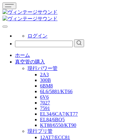
ログイン
ホーム
真空管の購入
現行パワー管
2A3
300B
6BM8
6L6/5881/KT66
6V6
7027
7591
EL34/6CA7/KT77
EL84/6BQ5
KT88/6550/KT90
現行プリ管
12AT7/ECC81