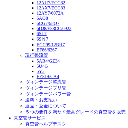
12AU7/ECC82
12AX7/ECC83
12AY7/6072A
6AQ8
6CG7/6FQ7
6DJ8/E88CC/6922
6SL7
6SＮ7
ECC99/12BH7
EF86/6267
現行整流管
5AR4/GZ34
5U4G
5Y3
EZ81/6CA4
ヴィンテージ整流管
ヴィンテージプリ管
ヴィンテージパワー管
送料・お支払い
返品・返金について
５つの要件を満たす最高グレードの真空管を販売
真空管サービス
真空管ヘルプデスク