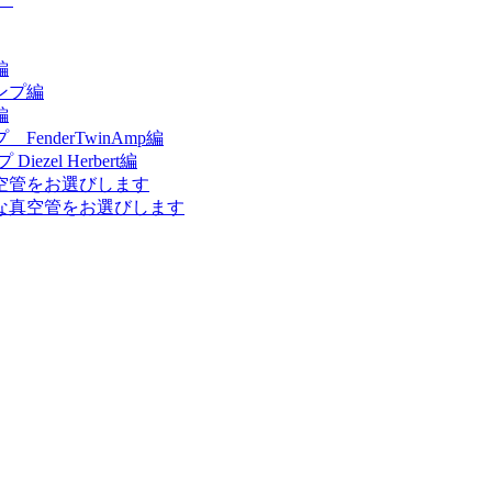
編
ンプ編
編
nderTwinAmp編
el Herbert編
空管をお選びします
な真空管をお選びします