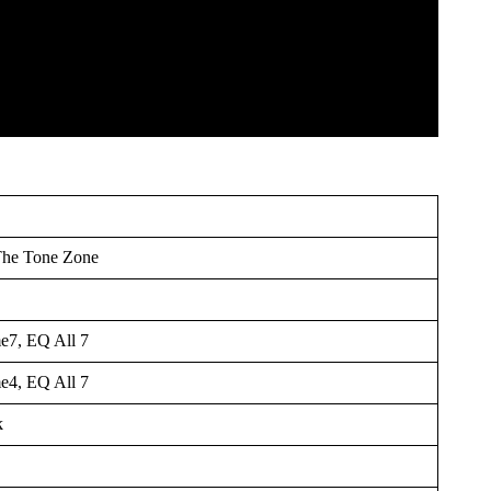
The Tone Zone
e7, EQ All 7
e4, EQ All 7
k