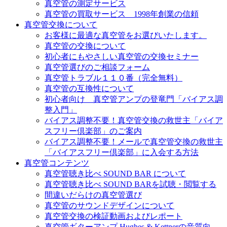
真空管の測定サービス
真空管の買取サービス 1998年創業の信頼
真空管交換について
お客様に最適な真空管をお選びいたします。
真空管の交換について
初心者にもやさしい真空管の交換セミナー
真空管選びのご相談フォーム
真空管トラブル１１０番（完全無料）
真空管の互換性について
初心者向け 真空管アンプの登竜門「バイアス調
整入門」
バイアス調整不要！真空管交換の救世主「バイア
スフリー倶楽部」のご案内
バイアス調整不要！メールで真空管交換の救世主
「バイアスフリー倶楽部」に入会する方法
真空管コンテンツ
真空管聴き比べ SOUND BAR について
真空管聴き比べ SOUND BARを試聴・閲覧する
間違いだらけの真空管選び
真空管のサウンドデザインについて
真空管交換の検証動画およびレポート
真空管ギターアンプ Hughes & Kettnerの音質向