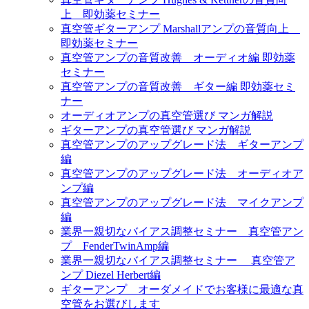
上 即効薬セミナー
真空管ギターアンプ Marshallアンプの音質向上
即効薬セミナー
真空管アンプの音質改善 オーディオ編 即効薬
セミナー
真空管アンプの音質改善 ギター編 即効薬セミ
ナー
オーディオアンプの真空管選び マンガ解説
ギターアンプの真空管選び マンガ解説
真空管アンプのアップグレード法 ギターアンプ
編
真空管アンプのアップグレード法 オーディオア
ンプ編
真空管アンプのアップグレード法 マイクアンプ
編
業界一親切なバイアス調整セミナー 真空管アン
プ FenderTwinAmp編
業界一親切なバイアス調整セミナー 真空管ア
ンプ Diezel Herbert編
ギターアンプ オーダメイドでお客様に最適な真
空管をお選びします