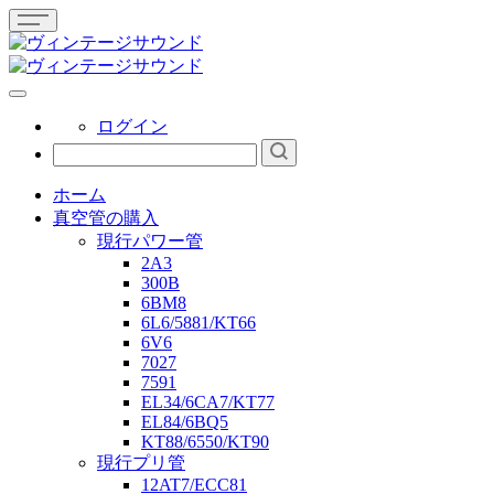
ログイン
ホーム
真空管の購入
現行パワー管
2A3
300B
6BM8
6L6/5881/KT66
6V6
7027
7591
EL34/6CA7/KT77
EL84/6BQ5
KT88/6550/KT90
現行プリ管
12AT7/ECC81