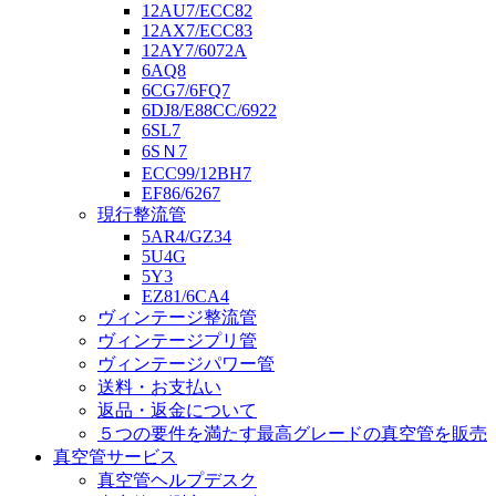
12AU7/ECC82
12AX7/ECC83
12AY7/6072A
6AQ8
6CG7/6FQ7
6DJ8/E88CC/6922
6SL7
6SＮ7
ECC99/12BH7
EF86/6267
現行整流管
5AR4/GZ34
5U4G
5Y3
EZ81/6CA4
ヴィンテージ整流管
ヴィンテージプリ管
ヴィンテージパワー管
送料・お支払い
返品・返金について
５つの要件を満たす最高グレードの真空管を販売
真空管サービス
真空管ヘルプデスク