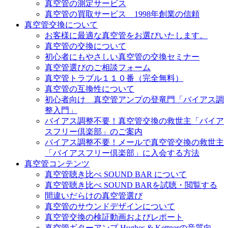
真空管の測定サービス
真空管の買取サービス 1998年創業の信頼
真空管交換について
お客様に最適な真空管をお選びいたします。
真空管の交換について
初心者にもやさしい真空管の交換セミナー
真空管選びのご相談フォーム
真空管トラブル１１０番（完全無料）
真空管の互換性について
初心者向け 真空管アンプの登竜門「バイアス調
整入門」
バイアス調整不要！真空管交換の救世主「バイア
スフリー倶楽部」のご案内
バイアス調整不要！メールで真空管交換の救世主
「バイアスフリー倶楽部」に入会する方法
真空管コンテンツ
真空管聴き比べ SOUND BAR について
真空管聴き比べ SOUND BARを試聴・閲覧する
間違いだらけの真空管選び
真空管のサウンドデザインについて
真空管交換の検証動画およびレポート
真空管ギターアンプ Hughes & Kettnerの音質向