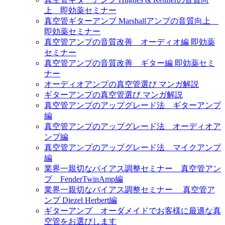
上 即効薬セミナー
真空管ギターアンプ Marshallアンプの音質向上
即効薬セミナー
真空管アンプの音質改善 オーディオ編 即効薬
セミナー
真空管アンプの音質改善 ギター編 即効薬セミ
ナー
オーディオアンプの真空管選び マンガ解説
ギターアンプの真空管選び マンガ解説
真空管アンプのアップグレード法 ギターアンプ
編
真空管アンプのアップグレード法 オーディオア
ンプ編
真空管アンプのアップグレード法 マイクアンプ
編
業界一親切なバイアス調整セミナー 真空管アン
プ FenderTwinAmp編
業界一親切なバイアス調整セミナー 真空管ア
ンプ Diezel Herbert編
ギターアンプ オーダメイドでお客様に最適な真
空管をお選びします