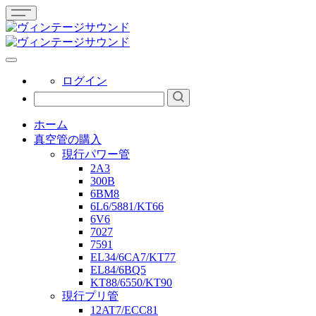
ログイン
ホーム
真空管の購入
現行パワー管
2A3
300B
6BM8
6L6/5881/KT66
6V6
7027
7591
EL34/6CA7/KT77
EL84/6BQ5
KT88/6550/KT90
現行プリ管
12AT7/ECC81