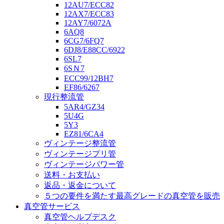
12AU7/ECC82
12AX7/ECC83
12AY7/6072A
6AQ8
6CG7/6FQ7
6DJ8/E88CC/6922
6SL7
6SＮ7
ECC99/12BH7
EF86/6267
現行整流管
5AR4/GZ34
5U4G
5Y3
EZ81/6CA4
ヴィンテージ整流管
ヴィンテージプリ管
ヴィンテージパワー管
送料・お支払い
返品・返金について
５つの要件を満たす最高グレードの真空管を販売
真空管サービス
真空管ヘルプデスク