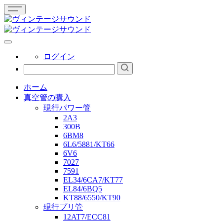
ログイン
ホーム
真空管の購入
現行パワー管
2A3
300B
6BM8
6L6/5881/KT66
6V6
7027
7591
EL34/6CA7/KT77
EL84/6BQ5
KT88/6550/KT90
現行プリ管
12AT7/ECC81