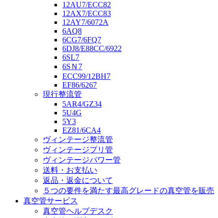
12AU7/ECC82
12AX7/ECC83
12AY7/6072A
6AQ8
6CG7/6FQ7
6DJ8/E88CC/6922
6SL7
6SＮ7
ECC99/12BH7
EF86/6267
現行整流管
5AR4/GZ34
5U4G
5Y3
EZ81/6CA4
ヴィンテージ整流管
ヴィンテージプリ管
ヴィンテージパワー管
送料・お支払い
返品・返金について
５つの要件を満たす最高グレードの真空管を販売
真空管サービス
真空管ヘルプデスク