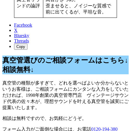
ンドの論評
歪ませると、ノイジーな質感で
前に出てくるが、平坦な音。
Facebook
X
Bluesky
Threads
Copy
真空管選びのご相談フォームはこちら↓
相談無料↓
真空管の種類が多すぎて、どれを選べばよいか分からないと
いうお客様は、ご相談フォームにカンタンな入力をしていた
だければ、1998年創業の真空管専門店 ヴィンテージサウン
ド代表の佐々木が、理想サウンドを叶える真空管を誠実にご
提案いたします。
相談は無料ですので、お気軽にどうぞ。
フォーム入力がご面倒な場合には、お電話
0120-194-380