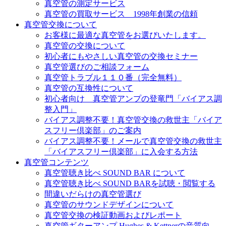
真空管の測定サービス
真空管の買取サービス 1998年創業の信頼
真空管交換について
お客様に最適な真空管をお選びいたします。
真空管の交換について
初心者にもやさしい真空管の交換セミナー
真空管選びのご相談フォーム
真空管トラブル１１０番（完全無料）
真空管の互換性について
初心者向け 真空管アンプの登竜門「バイアス調
整入門」
バイアス調整不要！真空管交換の救世主「バイア
スフリー倶楽部」のご案内
バイアス調整不要！メールで真空管交換の救世主
「バイアスフリー倶楽部」に入会する方法
真空管コンテンツ
真空管聴き比べ SOUND BAR について
真空管聴き比べ SOUND BARを試聴・閲覧する
間違いだらけの真空管選び
真空管のサウンドデザインについて
真空管交換の検証動画およびレポート
真空管ギターアンプ Hughes & Kettnerの音質向