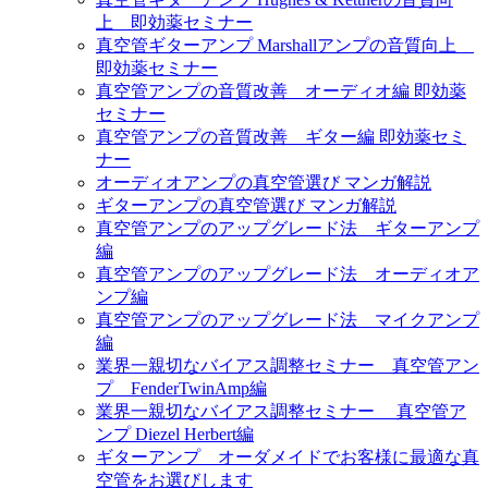
上 即効薬セミナー
真空管ギターアンプ Marshallアンプの音質向上
即効薬セミナー
真空管アンプの音質改善 オーディオ編 即効薬
セミナー
真空管アンプの音質改善 ギター編 即効薬セミ
ナー
オーディオアンプの真空管選び マンガ解説
ギターアンプの真空管選び マンガ解説
真空管アンプのアップグレード法 ギターアンプ
編
真空管アンプのアップグレード法 オーディオア
ンプ編
真空管アンプのアップグレード法 マイクアンプ
編
業界一親切なバイアス調整セミナー 真空管アン
プ FenderTwinAmp編
業界一親切なバイアス調整セミナー 真空管ア
ンプ Diezel Herbert編
ギターアンプ オーダメイドでお客様に最適な真
空管をお選びします