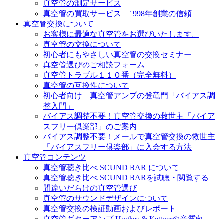
真空管の測定サービス
真空管の買取サービス 1998年創業の信頼
真空管交換について
お客様に最適な真空管をお選びいたします。
真空管の交換について
初心者にもやさしい真空管の交換セミナー
真空管選びのご相談フォーム
真空管トラブル１１０番（完全無料）
真空管の互換性について
初心者向け 真空管アンプの登竜門「バイアス調
整入門」
バイアス調整不要！真空管交換の救世主「バイア
スフリー倶楽部」のご案内
バイアス調整不要！メールで真空管交換の救世主
「バイアスフリー倶楽部」に入会する方法
真空管コンテンツ
真空管聴き比べ SOUND BAR について
真空管聴き比べ SOUND BARを試聴・閲覧する
間違いだらけの真空管選び
真空管のサウンドデザインについて
真空管交換の検証動画およびレポート
真空管ギターアンプ Hughes & Kettnerの音質向