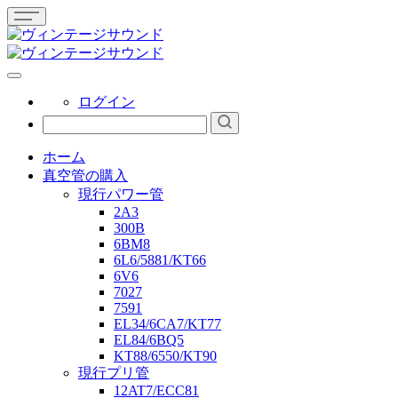
ログイン
ホーム
真空管の購入
現行パワー管
2A3
300B
6BM8
6L6/5881/KT66
6V6
7027
7591
EL34/6CA7/KT77
EL84/6BQ5
KT88/6550/KT90
現行プリ管
12AT7/ECC81