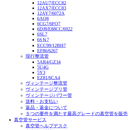
12AU7/ECC82
12AX7/ECC83
12AY7/6072A
6AQ8
6CG7/6FQ7
6DJ8/E88CC/6922
6SL7
6SＮ7
ECC99/12BH7
EF86/6267
現行整流管
5AR4/GZ34
5U4G
5Y3
EZ81/6CA4
ヴィンテージ整流管
ヴィンテージプリ管
ヴィンテージパワー管
送料・お支払い
返品・返金について
５つの要件を満たす最高グレードの真空管を販売
真空管サービス
真空管ヘルプデスク