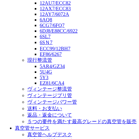
12AU7/ECC82
12AX7/ECC83
12AY7/6072A
6AQ8
6CG7/6FQ7
6DJ8/E88CC/6922
6SL7
6SＮ7
ECC99/12BH7
EF86/6267
現行整流管
5AR4/GZ34
5U4G
5Y3
EZ81/6CA4
ヴィンテージ整流管
ヴィンテージプリ管
ヴィンテージパワー管
送料・お支払い
返品・返金について
５つの要件を満たす最高グレードの真空管を販売
真空管サービス
真空管ヘルプデスク