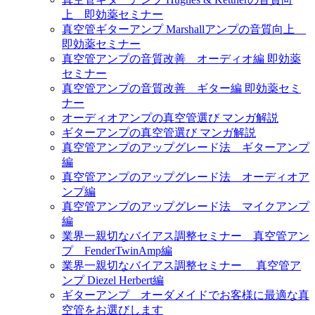
上 即効薬セミナー
真空管ギターアンプ Marshallアンプの音質向上
即効薬セミナー
真空管アンプの音質改善 オーディオ編 即効薬
セミナー
真空管アンプの音質改善 ギター編 即効薬セミ
ナー
オーディオアンプの真空管選び マンガ解説
ギターアンプの真空管選び マンガ解説
真空管アンプのアップグレード法 ギターアンプ
編
真空管アンプのアップグレード法 オーディオア
ンプ編
真空管アンプのアップグレード法 マイクアンプ
編
業界一親切なバイアス調整セミナー 真空管アン
プ FenderTwinAmp編
業界一親切なバイアス調整セミナー 真空管ア
ンプ Diezel Herbert編
ギターアンプ オーダメイドでお客様に最適な真
空管をお選びします