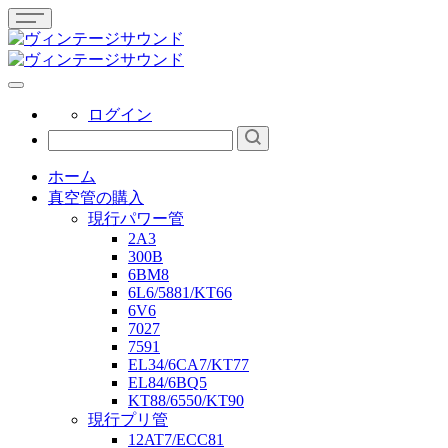
ログイン
ホーム
真空管の購入
現行パワー管
2A3
300B
6BM8
6L6/5881/KT66
6V6
7027
7591
EL34/6CA7/KT77
EL84/6BQ5
KT88/6550/KT90
現行プリ管
12AT7/ECC81