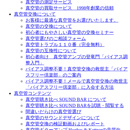
真空管の測定サービス
真空管の買取サービス 1998年創業の信頼
真空管交換について
お客様に最適な真空管をお選びいたします。
真空管の交換について
初心者にもやさしい真空管の交換セミナー
真空管選びのご相談フォーム
真空管トラブル１１０番（完全無料）
真空管の互換性について
初心者向け 真空管アンプの登竜門「バイアス調
整入門」
バイアス調整不要！真空管交換の救世主「バイア
スフリー倶楽部」のご案内
バイアス調整不要！メールで真空管交換の救世主
「バイアスフリー倶楽部」に入会する方法
真空管コンテンツ
真空管聴き比べ SOUND BAR について
真空管聴き比べ SOUND BARを試聴・閲覧する
間違いだらけの真空管選び
真空管のサウンドデザインについて
真空管交換の検証動画およびレポート
真空管ギターアンプ Hughes & Kettnerの音質向