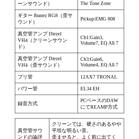
The Tone Zone
ーンサウンド）
ギター Ibanez RG8（歪サ
Pickup:EMG 808
ウンド）
真空管アンプ Diezel
Ch1:Gain3,
VH4（クリーンサウン
Volume7, EQ All 7
ド）
真空管アンプ Diezel
Ch3:Gain6,
Volume4, EQ All 7
VH4（歪サウンド）
プリ管
12AX7 TRONAL
パワー管
EL34 EH
PCベースのDAW
録音方式
にてREAMP方式
クリーンでは、硬さのあるやや
真空管サウ
平坦な明るい音。
ンドの論評
歪ませると、よく前に出てく