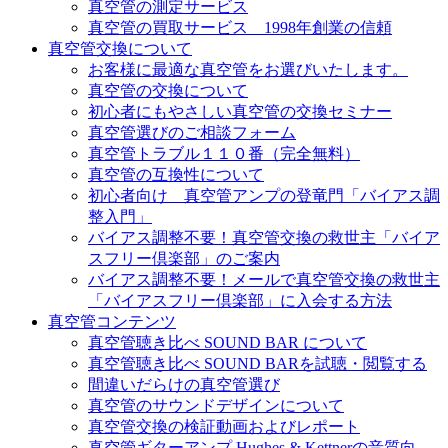
真空管の測定サービス
真空管の買取サービス 1998年創業の信頼
真空管交換について
お客様に最適な真空管をお選びいたします。
真空管の交換について
初心者にもやさしい真空管の交換セミナー
真空管選びのご相談フォーム
真空管トラブル１１０番（完全無料）
真空管の互換性について
初心者向け 真空管アンプの登竜門「バイアス調
整入門」
バイアス調整不要！真空管交換の救世主「バイア
スフリー倶楽部」のご案内
バイアス調整不要！メールで真空管交換の救世主
「バイアスフリー倶楽部」に入会する方法
真空管コンテンツ
真空管聴き比べ SOUND BAR について
真空管聴き比べ SOUND BARを試聴・閲覧する
間違いだらけの真空管選び
真空管のサウンドデザインについて
真空管交換の検証動画およびレポート
真空管ギターアンプ Hughes & Kettnerの音質向