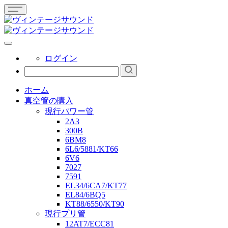
ログイン
ホーム
真空管の購入
現行パワー管
2A3
300B
6BM8
6L6/5881/KT66
6V6
7027
7591
EL34/6CA7/KT77
EL84/6BQ5
KT88/6550/KT90
現行プリ管
12AT7/ECC81