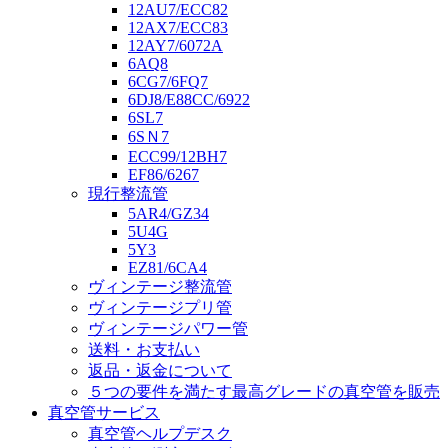
12AU7/ECC82
12AX7/ECC83
12AY7/6072A
6AQ8
6CG7/6FQ7
6DJ8/E88CC/6922
6SL7
6SＮ7
ECC99/12BH7
EF86/6267
現行整流管
5AR4/GZ34
5U4G
5Y3
EZ81/6CA4
ヴィンテージ整流管
ヴィンテージプリ管
ヴィンテージパワー管
送料・お支払い
返品・返金について
５つの要件を満たす最高グレードの真空管を販売
真空管サービス
真空管ヘルプデスク