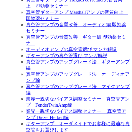
上 即効薬セミナー
真空管ギターアンプ Marshallアンプの音質向上
即効薬セミナー
真空管アンプの音質改善 オーディオ編 即効薬
セミナー
真空管アンプの音質改善 ギター編 即効薬セミ
ナー
オーディオアンプの真空管選び マンガ解説
ギターアンプの真空管選び マンガ解説
真空管アンプのアップグレード法 ギターアンプ
編
真空管アンプのアップグレード法 オーディオア
ンプ編
真空管アンプのアップグレード法 マイクアンプ
編
業界一親切なバイアス調整セミナー 真空管アン
プ FenderTwinAmp編
業界一親切なバイアス調整セミナー 真空管ア
ンプ Diezel Herbert編
ギターアンプ オーダメイドでお客様に最適な真
空管をお選びします