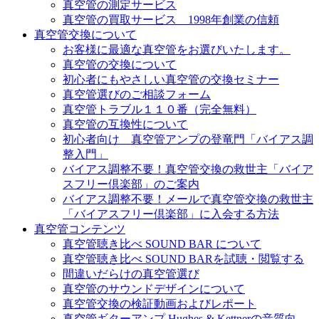
真空管の測定サービス
真空管の買取サービス 1998年創業の信頼
真空管交換について
お客様に最適な真空管をお選びいたします。
真空管の交換について
初心者にもやさしい真空管の交換セミナー
真空管選びのご相談フォーム
真空管トラブル１１０番（完全無料）
真空管の互換性について
初心者向け 真空管アンプの登竜門「バイアス調
整入門」
バイアス調整不要！真空管交換の救世主「バイア
スフリー倶楽部」のご案内
バイアス調整不要！メールで真空管交換の救世主
「バイアスフリー倶楽部」に入会する方法
真空管コンテンツ
真空管聴き比べ SOUND BAR について
真空管聴き比べ SOUND BARを試聴・閲覧する
間違いだらけの真空管選び
真空管のサウンドデザインについて
真空管交換の検証動画およびレポート
真空管ギターアンプ Hughes & Kettnerの音質向