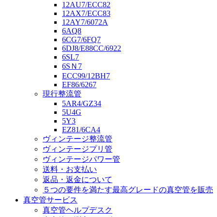
12AU7/ECC82
12AX7/ECC83
12AY7/6072A
6AQ8
6CG7/6FQ7
6DJ8/E88CC/6922
6SL7
6SＮ7
ECC99/12BH7
EF86/6267
現行整流管
5AR4/GZ34
5U4G
5Y3
EZ81/6CA4
ヴィンテージ整流管
ヴィンテージプリ管
ヴィンテージパワー管
送料・お支払い
返品・返金について
５つの要件を満たす最高グレードの真空管を販売
真空管サービス
真空管ヘルプデスク