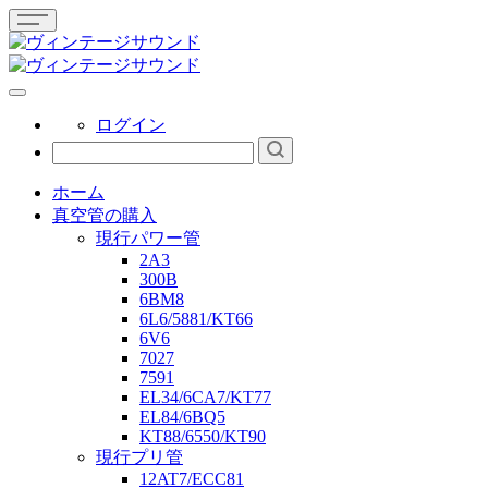
ログイン
ホーム
真空管の購入
現行パワー管
2A3
300B
6BM8
6L6/5881/KT66
6V6
7027
7591
EL34/6CA7/KT77
EL84/6BQ5
KT88/6550/KT90
現行プリ管
12AT7/ECC81