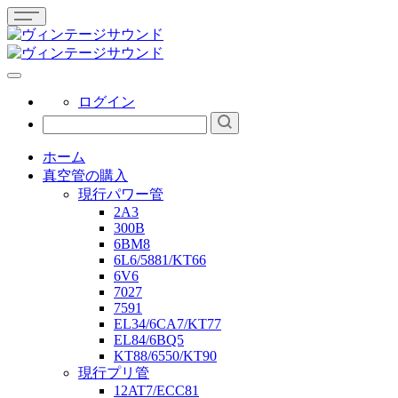
ログイン
ホーム
真空管の購入
現行パワー管
2A3
300B
6BM8
6L6/5881/KT66
6V6
7027
7591
EL34/6CA7/KT77
EL84/6BQ5
KT88/6550/KT90
現行プリ管
12AT7/ECC81