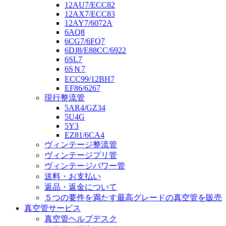
12AU7/ECC82
12AX7/ECC83
12AY7/6072A
6AQ8
6CG7/6FQ7
6DJ8/E88CC/6922
6SL7
6SＮ7
ECC99/12BH7
EF86/6267
現行整流管
5AR4/GZ34
5U4G
5Y3
EZ81/6CA4
ヴィンテージ整流管
ヴィンテージプリ管
ヴィンテージパワー管
送料・お支払い
返品・返金について
５つの要件を満たす最高グレードの真空管を販売
真空管サービス
真空管ヘルプデスク