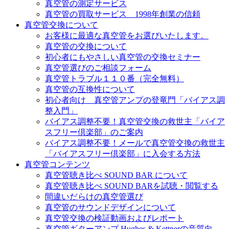
真空管の測定サービス
真空管の買取サービス 1998年創業の信頼
真空管交換について
お客様に最適な真空管をお選びいたします。
真空管の交換について
初心者にもやさしい真空管の交換セミナー
真空管選びのご相談フォーム
真空管トラブル１１０番（完全無料）
真空管の互換性について
初心者向け 真空管アンプの登竜門「バイアス調
整入門」
バイアス調整不要！真空管交換の救世主「バイア
スフリー倶楽部」のご案内
バイアス調整不要！メールで真空管交換の救世主
「バイアスフリー倶楽部」に入会する方法
真空管コンテンツ
真空管聴き比べ SOUND BAR について
真空管聴き比べ SOUND BARを試聴・閲覧する
間違いだらけの真空管選び
真空管のサウンドデザインについて
真空管交換の検証動画およびレポート
真空管ギターアンプ Hughes & Kettnerの音質向