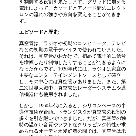
を制御する役割を果たします。グリッドに加える
電圧によって、カソードとアノード間のエレクト
ロンの流れの強さや方向を変えることができま
す。
エピソードと歴史:
真空管は、ラジオや初期のコンピュータ、テレビ
などの初期の電子デバイスで使われていました。
それは、真空管のおかげで、初めて電子的に信号
を増幅したり制御したりすることができるように
なったからです。1930年代には、ラジオは家庭の
主要なエンターテインメントソースとして確立
し、その中心には真空管がありました。また、第
二次世界大戦中、真空管はレーダーシステムや通
信機器にも使用されました。
しかし、1960年代に入ると、シリコンベースの半
導体技術が台頭。トランジスタが真空管の役割の
多くを引き継いでいきました。だが、真空管の独
特の温かい音質やソフトなクリッピング特性が求
められるオーディオ愛好者の間では、真空管は未