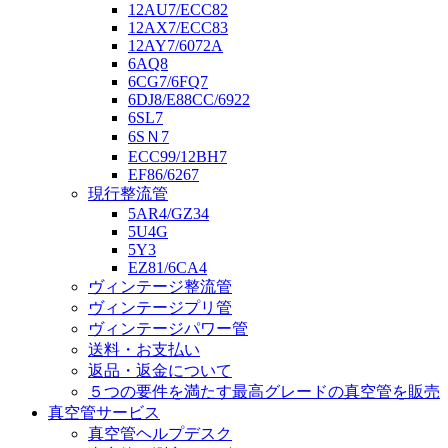
12AU7/ECC82
12AX7/ECC83
12AY7/6072A
6AQ8
6CG7/6FQ7
6DJ8/E88CC/6922
6SL7
6SＮ7
ECC99/12BH7
EF86/6267
現行整流管
5AR4/GZ34
5U4G
5Y3
EZ81/6CA4
ヴィンテージ整流管
ヴィンテージプリ管
ヴィンテージパワー管
送料・お支払い
返品・返金について
５つの要件を満たす最高グレードの真空管を販売
真空管サービス
真空管ヘルプデスク