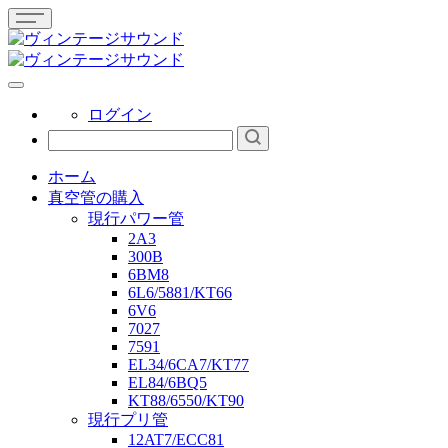
ログイン
ホーム
真空管の購入
現行パワー管
2A3
300B
6BM8
6L6/5881/KT66
6V6
7027
7591
EL34/6CA7/KT77
EL84/6BQ5
KT88/6550/KT90
現行プリ管
12AT7/ECC81