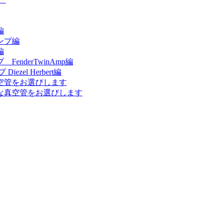
編
ンプ編
編
nderTwinAmp編
el Herbert編
空管をお選びします
な真空管をお選びします