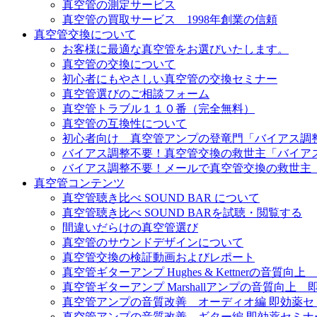
真空管の測定サービス
真空管の買取サービス 1998年創業の信頼
真空管交換について
お客様に最適な真空管をお選びいたします。
真空管の交換について
初心者にもやさしい真空管の交換セミナー
真空管選びのご相談フォーム
真空管トラブル１１０番（完全無料）
真空管の互換性について
初心者向け 真空管アンプの登竜門「バイアス調
バイアス調整不要！真空管交換の救世主「バイア
バイアス調整不要！メールで真空管交換の救世主
真空管コンテンツ
真空管聴き比べ SOUND BAR について
真空管聴き比べ SOUND BARを試聴・閲覧する
間違いだらけの真空管選び
真空管のサウンドデザインについて
真空管交換の検証動画およびレポート
真空管ギターアンプ Hughes & Kettnerの音質
真空管ギターアンプ Marshallアンプの音質向上
真空管アンプの音質改善 オーディオ編 即効薬セ
真空管アンプの音質改善 ギター編 即効薬セミナ