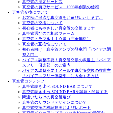
真空管の測定サービス
真空管の買取サービス 1998年創業の信頼
真空管交換について
お客様に最適な真空管をお選びいたします。
真空管の交換について
初心者にもやさしい真空管の交換セミナー
真空管選びのご相談フォーム
真空管トラブル１１０番（完全無料）
真空管の互換性について
初心者向け 真空管アンプの登竜門「バイアス調
整入門」
バイアス調整不要！真空管交換の救世主「バイア
スフリー倶楽部」のご案内
バイアス調整不要！メールで真空管交換の救世主
「バイアスフリー倶楽部」に入会する方法
真空管コンテンツ
真空管聴き比べ SOUND BAR について
真空管聴き比べ SOUND BARを試聴・閲覧する
間違いだらけの真空管選び
真空管のサウンドデザインについて
真空管交換の検証動画およびレポート
真空管ギターアンプ Hughes & Kettnerの音質向