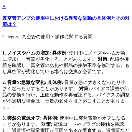
A
真空管アンプの使用中における異常な挙動の具体例とその対
策は？
Category: 真空管の使用・操作に関する質問
1. ノイズやハムの増加:
具体例:
使用中にノイズやハムが急
に増加し、音質が劣化することがあります。
対策:
配線や接
続を確認し、真空管の劣化や部品の接触不良を修理する。も
し真空管が劣化している場合は交換が必要です。
2. 音量の急激な変化:
具体例:
音量が急に大きくなったり小
さくなったりすることがあります。
対策:
バイアス調整や部
品の交換を行い、正確な動作を再確認する。バイアスの調整
が不適切な場合は、音量の変化を引き起こすことがありま
す。
3. 突然の電源オフ:
具体例:
使用中に突然電源がオフになる
ことがあります。
対策:
電源コードやプラグの接触を確認
し、過電流や異常電圧が原因であるか調査する。過電流など