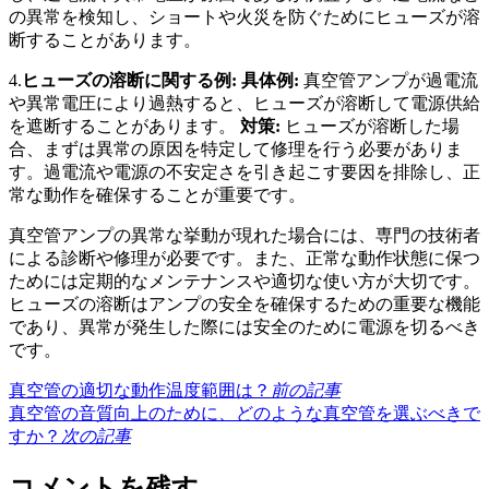
の異常を検知し、ショートや火災を防ぐためにヒューズが溶
断することがあります。
4.
ヒューズの溶断に関する例:
具体例:
真空管アンプが過電流
や異常電圧により過熱すると、ヒューズが溶断して電源供給
を遮断することがあります。
対策:
ヒューズが溶断した場
合、まずは異常の原因を特定して修理を行う必要がありま
す。過電流や電源の不安定さを引き起こす要因を排除し、正
常な動作を確保することが重要です。
真空管アンプの異常な挙動が現れた場合には、専門の技術者
による診断や修理が必要です。また、正常な動作状態に保つ
ためには定期的なメンテナンスや適切な使い方が大切です。
ヒューズの溶断はアンプの安全を確保するための重要な機能
であり、異常が発生した際には安全のために電源を切るべき
です。
真空管の適切な動作温度範囲は？
前の記事
真空管の音質向上のために、どのような真空管を選ぶべきで
すか？
次の記事
コメントを残す