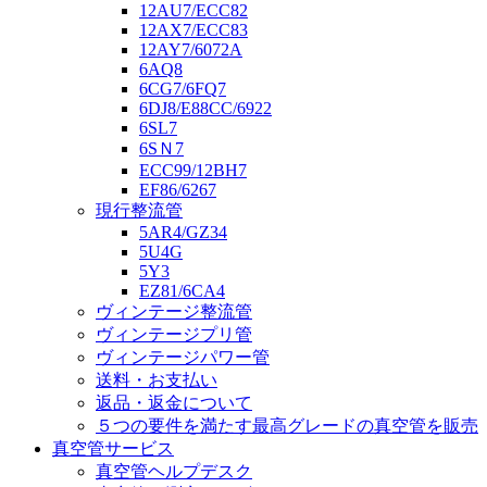
12AU7/ECC82
12AX7/ECC83
12AY7/6072A
6AQ8
6CG7/6FQ7
6DJ8/E88CC/6922
6SL7
6SＮ7
ECC99/12BH7
EF86/6267
現行整流管
5AR4/GZ34
5U4G
5Y3
EZ81/6CA4
ヴィンテージ整流管
ヴィンテージプリ管
ヴィンテージパワー管
送料・お支払い
返品・返金について
５つの要件を満たす最高グレードの真空管を販売
真空管サービス
真空管ヘルプデスク