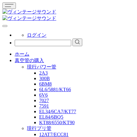
ログイン
ホーム
真空管の購入
現行パワー管
2A3
300B
6BM8
6L6/5881/KT66
6V6
7027
7591
EL34/6CA7/KT77
EL84/6BQ5
KT88/6550/KT90
現行プリ管
12AT7/ECC81