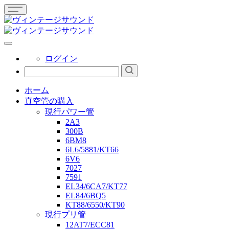
ログイン
ホーム
真空管の購入
現行パワー管
2A3
300B
6BM8
6L6/5881/KT66
6V6
7027
7591
EL34/6CA7/KT77
EL84/6BQ5
KT88/6550/KT90
現行プリ管
12AT7/ECC81