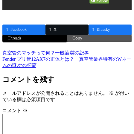
Facebook
X
Bluesky
Threads
Copy
真空管のマッチって何？一般論
前の記事
Fender プリ管12AX7の正体とは？ 真空管業界特有のWネー
ムの謎
次の記事
コメントを残す
メールアドレスが公開されることはありません。
※
が付い
ている欄は必須項目です
コメント
※