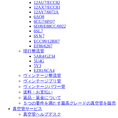
12AU7/ECC82
12AX7/ECC83
12AY7/6072A
6AQ8
6CG7/6FQ7
6DJ8/E88CC/6922
6SL7
6SＮ7
ECC99/12BH7
EF86/6267
現行整流管
5AR4/GZ34
5U4G
5Y3
EZ81/6CA4
ヴィンテージ整流管
ヴィンテージプリ管
ヴィンテージパワー管
送料・お支払い
返品・返金について
５つの要件を満たす最高グレードの真空管を販売
真空管サービス
真空管ヘルプデスク