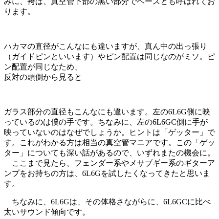
みに、袴は、真空管下部の黒い部分でベースとも呼ばれてお
ります。
ハカマの直径がこんなにも違いますが、真ん中の出っ張り
（ガイドピンといいます）やピン配置は同じなのがミソ。ピ
ン配置が同じなため、
反対の頭側から見ると
ガラス部分の直径もこんなにも違います。左の6L6G側に映
っているのは僕の手です。ちなみに、左の6L6GC側に手が
映っていないのはなぜでしょうか。ヒントは「ゲッター」で
す。これがわかる方は相当の真空管マニアです。この「ゲッ
ター」についても深い話があるので、いずれまたの機会に。
ここまで見たら、フェンダー系やメサブギー系のギターア
ンプをお持ちの方は、6L6Gを試したくなってきたと思いま
す。
ちなみに、6L6Gは、その体格さながらに、6L6GCに比べ
太いサウンド傾向です。