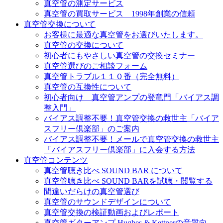
真空管の測定サービス
真空管の買取サービス 1998年創業の信頼
真空管交換について
お客様に最適な真空管をお選びいたします。
真空管の交換について
初心者にもやさしい真空管の交換セミナー
真空管選びのご相談フォーム
真空管トラブル１１０番（完全無料）
真空管の互換性について
初心者向け 真空管アンプの登竜門「バイアス調
整入門」
バイアス調整不要！真空管交換の救世主「バイア
スフリー倶楽部」のご案内
バイアス調整不要！メールで真空管交換の救世主
「バイアスフリー倶楽部」に入会する方法
真空管コンテンツ
真空管聴き比べ SOUND BAR について
真空管聴き比べ SOUND BARを試聴・閲覧する
間違いだらけの真空管選び
真空管のサウンドデザインについて
真空管交換の検証動画およびレポート
真空管ギターアンプ Hughes & Kettnerの音質向