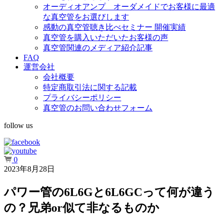
オーディオアンプ オーダメイドでお客様に最適
な真空管をお選びします
感動の真空管聴き比べセミナー 開催実績
真空管を購入いただいたお客様の声
真空管関連のメディア紹介記事
FAQ
運営会社
会社概要
特定商取引法に関する記載
プライバシーポリシー
真空管のお問い合わせフォーム
follow us
0
2023年8月28日
パワー管の6L6Gと6L6GCって何が違う
の？兄弟or似て非なるものか