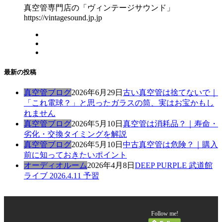
真空管専門店の「ヴィンテージサウンド」
https://vintagesound.jp.jp
最新の投稿
真空管ブログ
2026年6月29日
古い真空管は捨てないで｜
「これ電球？」と思ったガラスの筒、実はお宝かもし
れません
真空管ブログ
2026年5月10日
真空管は消耗品？｜寿命・
劣化・交換タイミングを解説
真空管ブログ
2026年5月10日
中古真空管は危険？｜購入
前に知っておきたいポイント
オーディオルーム
2026年4月8日
DEEP PURPLE 武道館
ライブ 2026.4.11 予習
Follow me!